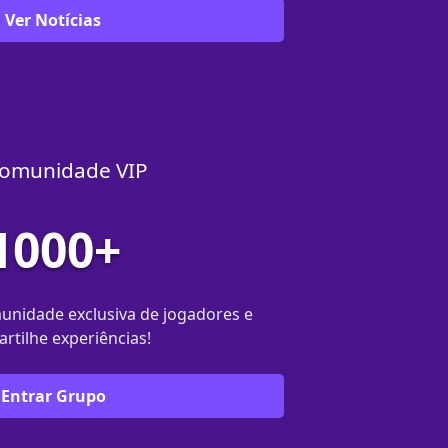
Ver Notícias
Comunidade VIP
1000+
unidade exclusiva de jogadores e
rtilhe experiências!
Entrar Grupo