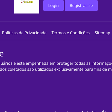
Login
Registrar-se
Políticas de Privacidade
Termos e Condições
Sitemap
de
usuários e está empenhada em proteger todas as informaçõ
os coletados são utilizados exclusivamente para fins de m