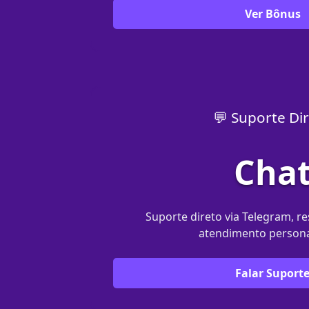
Ver Bônus
💬 Suporte Di
Cha
Suporte direto via Telegram, r
atendimento persona
Falar Suport