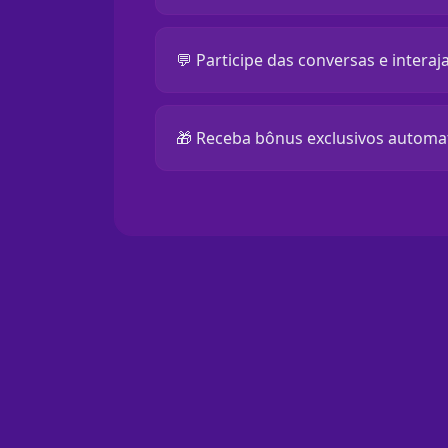
💬 Participe das conversas e interaj
🎁 Receba bônus exclusivos autom