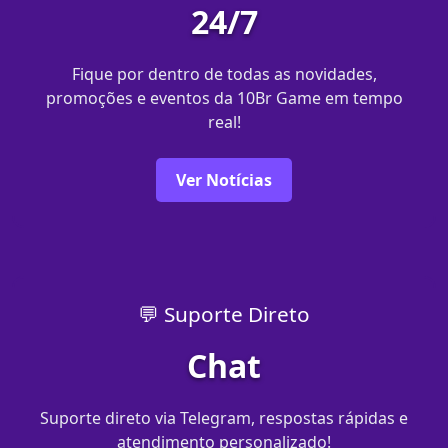
24/7
Fique por dentro de todas as novidades,
promoções e eventos da 10Br Game em tempo
real!
Ver Notícias
💬 Suporte Direto
Chat
Suporte direto via Telegram, respostas rápidas e
atendimento personalizado!