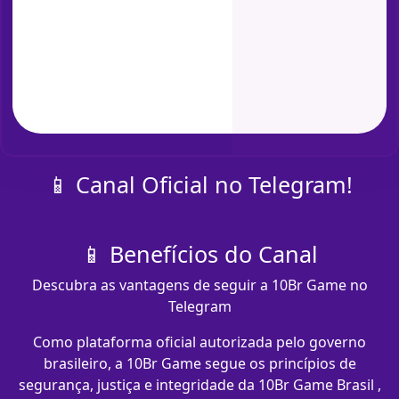
📱 Canal Oficial no Telegram!
📱 Benefícios do Canal
Descubra as vantagens de seguir a 10Br Game no
Telegram
Como plataforma oficial autorizada pelo governo
brasileiro, a 10Br Game segue os princípios de
segurança, justiça e integridade da 10Br Game Brasil ,