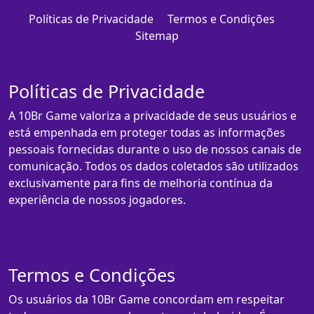
Políticas de Privacidade
Termos e Condições
Sitemap
Políticas de Privacidade
A 10Br Game valoriza a privacidade de seus usuários e
está empenhada em proteger todas as informações
pessoais fornecidas durante o uso de nossos canais de
comunicação. Todos os dados coletados são utilizados
exclusivamente para fins de melhoria contínua da
experiência de nossos jogadores.
Termos e Condições
Os usuários da 10Br Game concordam em respeitar