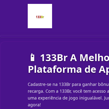
📱 133Br A Melh
Plataforma de A
Cadastre-se na 133Br para ganhar bônu
recarga. Com a 133Br, você tem acesso a
uma experiência de jogo inigualável. J
agora!