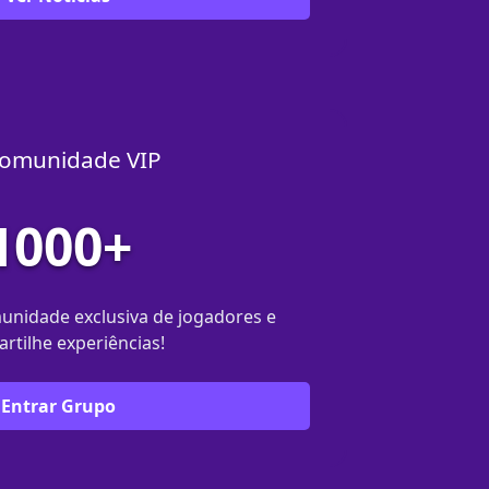
Comunidade VIP
1000+
unidade exclusiva de jogadores e
rtilhe experiências!
Entrar Grupo