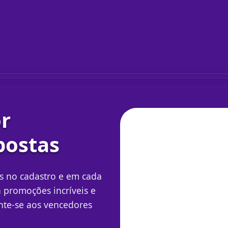
or
postas
s no cadastro e em cada
 promoções incríveis e
unte-se aos vencedores