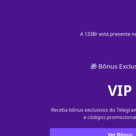
A 133Br está presente no
🎁 Bônus Exclu
VIP
Receba bônus exclusivos do Telegra
e códigos promocionai
Ver Bônus