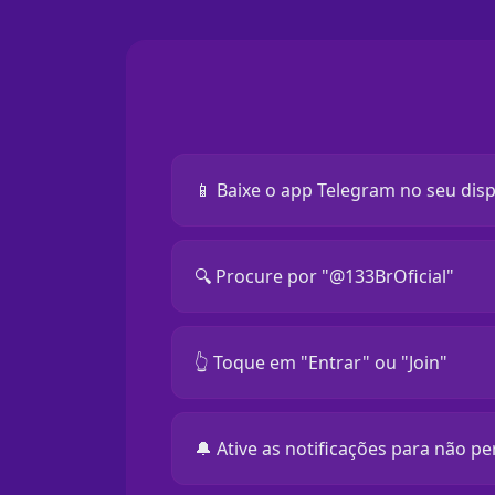
📱 Baixe o app Telegram no seu disp
🔍 Procure por "@133BrOficial"
👆 Toque em "Entrar" ou "Join"
🔔 Ative as notificações para não p