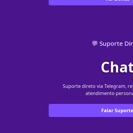
💬 Suporte Di
Cha
Suporte direto via Telegram, r
atendimento persona
Falar Suport