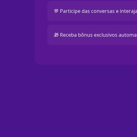
💬 Participe das conversas e interaj
🎁 Receba bônus exclusivos autom