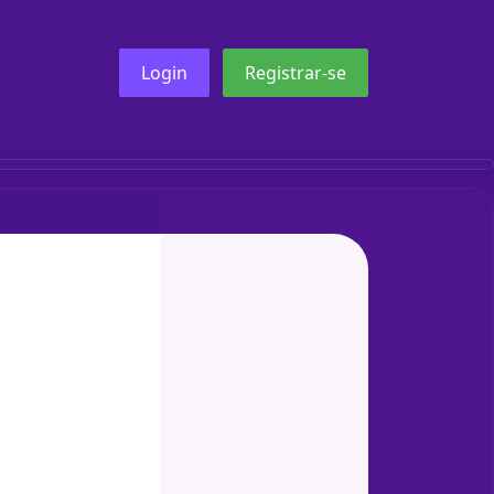
Login
Registrar-se