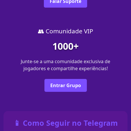
Falar Suporte
👥 Comunidade VIP
1000+
Junte-se a uma comunidade exclusiva de
jogadores e compartilhe experiências!
Entrar Grupo
📱 Como Seguir no Telegram