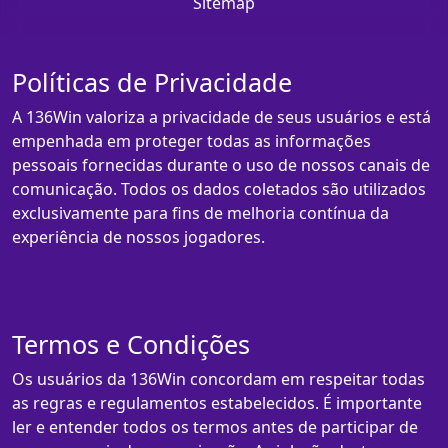
Sitemap
Políticas de Privacidade
A 136Win valoriza a privacidade de seus usuários e está
empenhada em proteger todas as informações
pessoais fornecidas durante o uso de nossos canais de
comunicação. Todos os dados coletados são utilizados
exclusivamente para fins de melhoria contínua da
experiência de nossos jogadores.
Termos e Condições
Os usuários da 136Win concordam em respeitar todas
as regras e regulamentos estabelecidos. É importante
ler e entender todos os termos antes de participar de