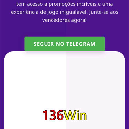
tem acesso a promoções incríveis e uma
experiência de jogo inigualável. Junte-se aos
vencedores agora!
SEGUIR NO TELEGRAM