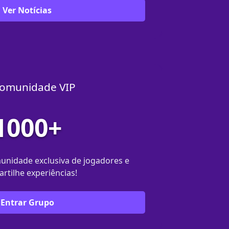
Ver Notícias
Comunidade VIP
1000+
unidade exclusiva de jogadores e
rtilhe experiências!
Entrar Grupo