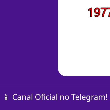
📱 Canal Oficial no Telegram!