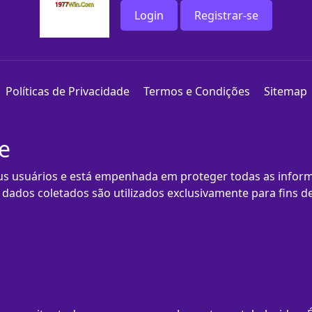
Login
Registrar-se
Políticas de Privacidade
Termos e Condições
Sitemap
de
eus usuários e está empenhada em proteger todas as infor
dados coletados são utilizados exclusivamente para fins d