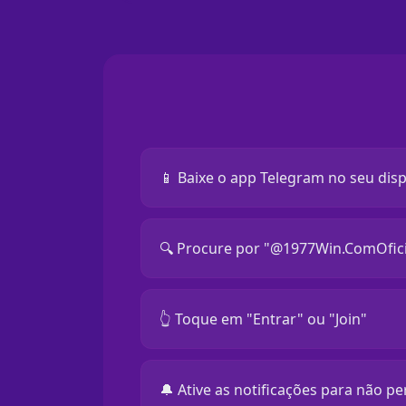
📱 Baixe o app Telegram no seu disp
🔍 Procure por "@1977Win.ComOfici
👆 Toque em "Entrar" ou "Join"
🔔 Ative as notificações para não p