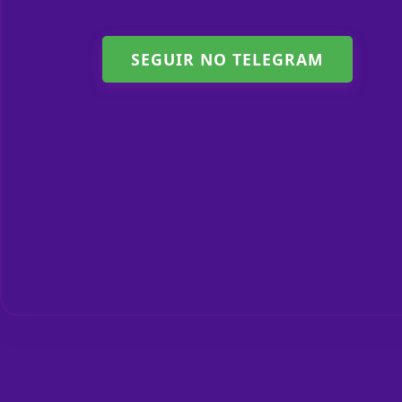
SEGUIR NO TELEGRAM