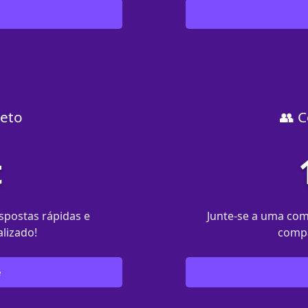
reto
👥 
t
espostas rápidas e
Junte-se a uma com
lizado!
compa
e