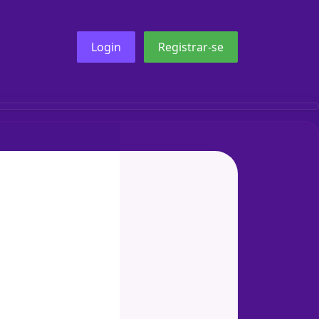
Login
Registrar-se