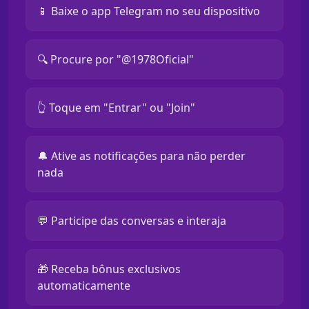
📱 Baixe o app Telegram no seu dispositivo
🔍 Procure por "@1978Oficial"
👆 Toque em "Entrar" ou "Join"
🔔 Ative as notificações para não perder
nada
💬 Participe das conversas e interaja
🎁 Receba bônus exclusivos
automaticamente