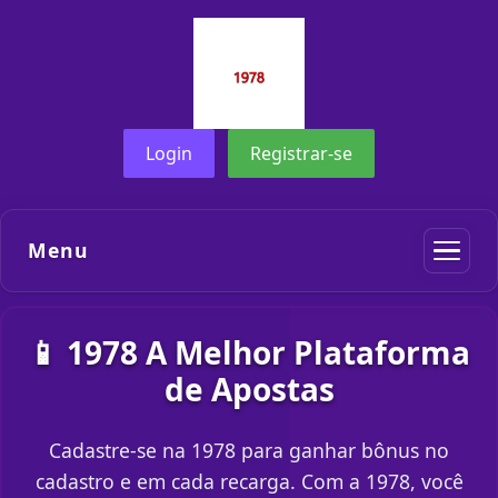
Login
Registrar-se
Menu
📱 1978 A Melhor Plataforma
de Apostas
Cadastre-se na 1978 para ganhar bônus no
cadastro e em cada recarga. Com a 1978, você