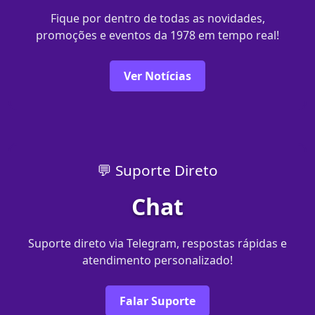
Fique por dentro de todas as novidades,
promoções e eventos da 1978 em tempo real!
Ver Notícias
💬 Suporte Direto
Chat
Suporte direto via Telegram, respostas rápidas e
atendimento personalizado!
Falar Suporte