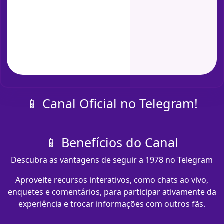
📱 Canal Oficial no Telegram!
📱 Benefícios do Canal
Descubra as vantagens de seguir a 1978 no Telegram
Aproveite recursos interativos, como chats ao vivo,
enquetes e comentários, para participar ativamente da
experiência e trocar informações com outros fãs.