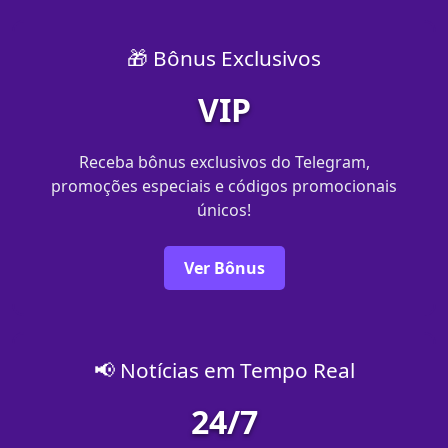
🎁 Bônus Exclusivos
VIP
Receba bônus exclusivos do Telegram,
promoções especiais e códigos promocionais
únicos!
Ver Bônus
📢 Notícias em Tempo Real
24/7