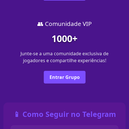
👥 Comunidade VIP
1000+
Junte-se a uma comunidade exclusiva de
jogadores e compartilhe experiências!
Entrar Grupo
📱 Como Seguir no Telegram