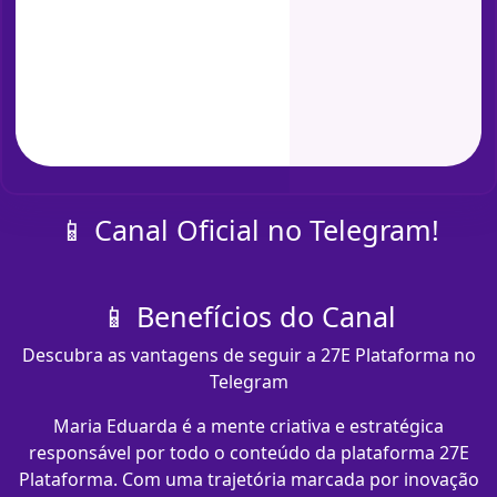
📱 Canal Oficial no Telegram!
📱 Benefícios do Canal
Descubra as vantagens de seguir a 27E Plataforma no
Telegram
Maria Eduarda é a mente criativa e estratégica
responsável por todo o conteúdo da plataforma 27E
Plataforma. Com uma trajetória marcada por inovação