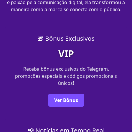
e paixão pela comunicação digital, ela transformou a
maneira como a marca se conecta com o público.
🎁 Bônus Exclusivos
VIP
Receba bônus exclusivos do Telegram,
promoções especiais e códigos promocionais
únicos!
Ver Bônus
📢 Notícias em Tempo Real