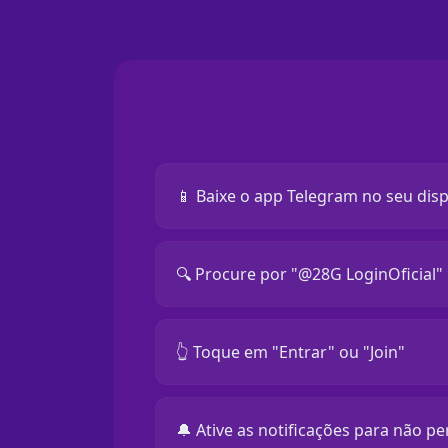
📱 Baixe o app Telegram no seu disp
🔍 Procure por "@28G LoginOficial"
👆 Toque em "Entrar" ou "Join"
🔔 Ative as notificações para não p