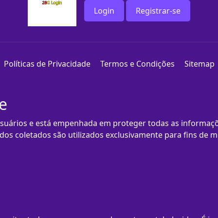
Login
Registrar-se
Políticas de Privacidade
Termos e Condições
Sitemap
de
 usuários e está empenhada em proteger todas as informaç
os coletados são utilizados exclusivamente para fins de m