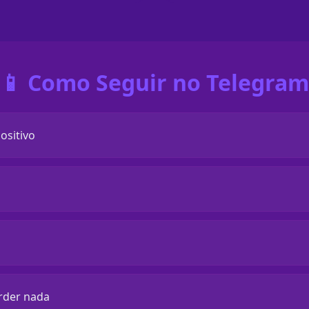
📱 Como Seguir no Telegram
ositivo
erder nada