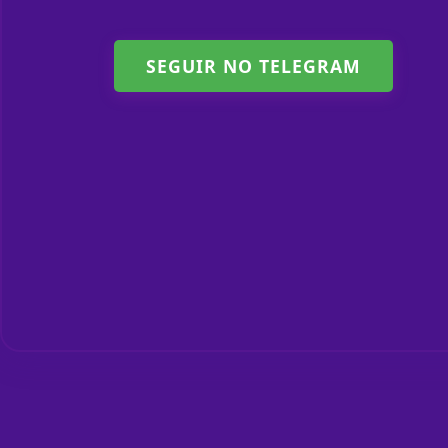
SEGUIR NO TELEGRAM