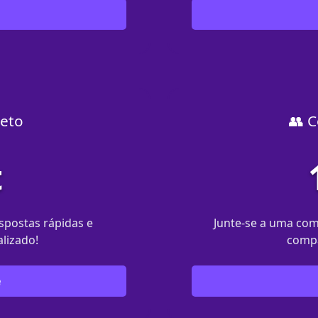
reto
👥 
t
espostas rápidas e
Junte-se a uma com
lizado!
compa
e