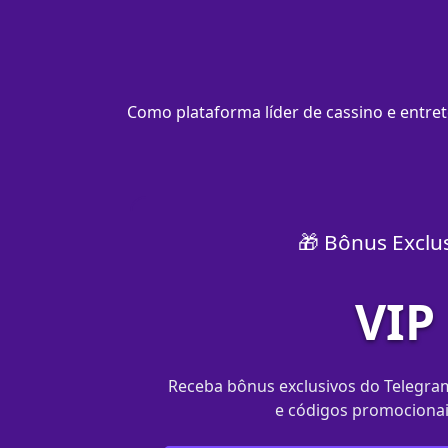
Como plataforma líder de cassino e entret
🎁 Bônus Exclu
VIP
Receba bônus exclusivos do Telegra
e códigos promocionai