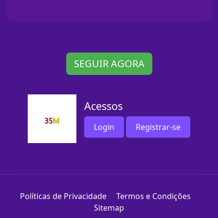
SEGUIR AGORA
Acessos
Login
Registrar-se
Políticas de Privacidade
Termos e Condições
Sitemap