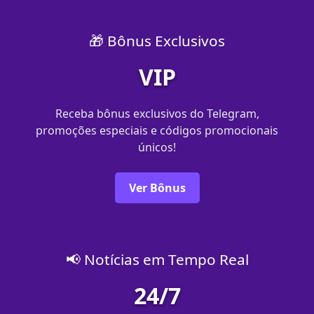
🎁 Bônus Exclusivos
VIP
Receba bônus exclusivos do Telegram,
promoções especiais e códigos promocionais
únicos!
Ver Bônus
📢 Notícias em Tempo Real
24/7