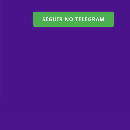
SEGUIR NO TELEGRAM