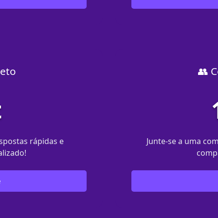
reto
👥 
t
espostas rápidas e
Junte-se a uma com
lizado!
compa
e