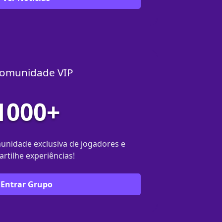
Comunidade VIP
1000+
unidade exclusiva de jogadores e
rtilhe experiências!
Entrar Grupo