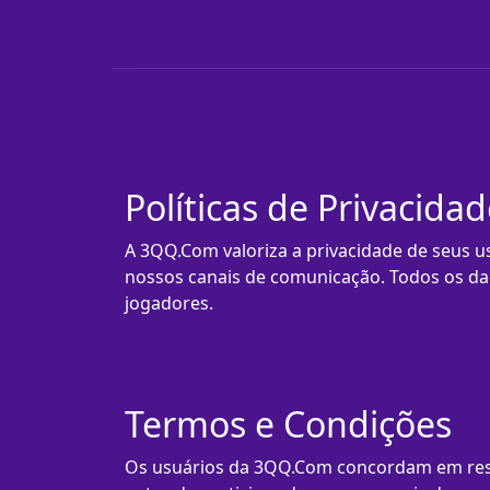
Políticas de Privacida
A 3QQ.Com valoriza a privacidade de seus 
nossos canais de comunicação. Todos os dad
jogadores.
Termos e Condições
Os usuários da 3QQ.Com concordam em respe