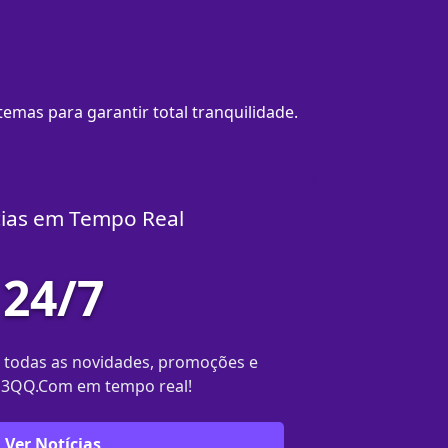
mas para garantir total tranquilidade.
cias em Tempo Real
24/7
e todas as novidades, promoções e
 3QQ.Com em tempo real!
Ver Notícias