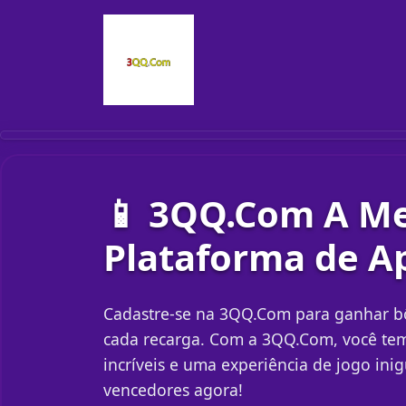
📱 3QQ.Com A M
Plataforma de A
Cadastre-se na 3QQ.Com para ganhar b
cada recarga. Com a 3QQ.Com, você te
incríveis e uma experiência de jogo inig
vencedores agora!