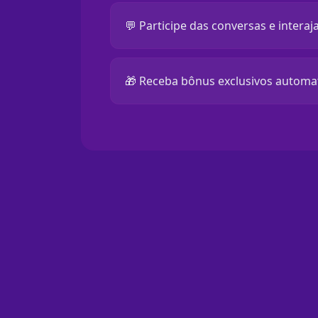
💬 Participe das conversas e interaj
🎁 Receba bônus exclusivos autom