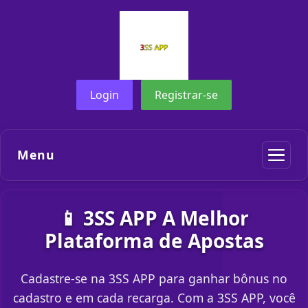
Login
Registrar-se
Menu
📱 3SS APP A Melhor
Plataforma de Apostas
Cadastre-se na 3SS APP para ganhar bônus no
cadastro e em cada recarga. Com a 3SS APP, você