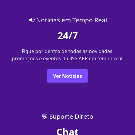
📢 Notícias em Tempo Real
24/7
Fique por dentro de todas as novidades,
promoções e eventos da 3SS APP em tempo real!
Ver Notícias
💬 Suporte Direto
Chat