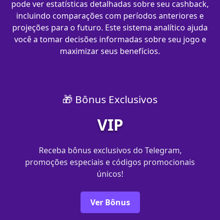
pode ver estatísticas detalhadas sobre seu cashback,
incluindo comparações com períodos anteriores e
projeções para o futuro. Este sistema analítico ajuda
você a tomar decisões informadas sobre seu jogo e
maximizar seus benefícios.
🎁 Bônus Exclusivos
VIP
Receba bônus exclusivos do Telegram,
promoções especiais e códigos promocionais
únicos!
Ver Bônus