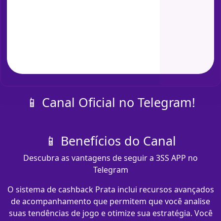
📱 Canal Oficial no Telegram!
📱 Benefícios do Canal
Descubra as vantagens de seguir a 3SS APP no
Telegram
O sistema de cashback Prata inclui recursos avançados
de acompanhamento que permitem que você analise
suas tendências de jogo e otimize sua estratégia. Você