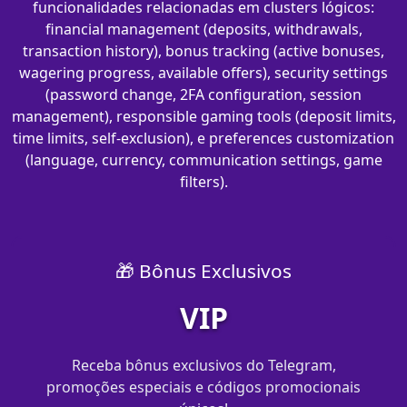
funcionalidades relacionadas em clusters lógicos:
financial management (deposits, withdrawals,
transaction history), bonus tracking (active bonuses,
wagering progress, available offers), security settings
(password change, 2FA configuration, session
management), responsible gaming tools (deposit limits,
time limits, self-exclusion), e preferences customization
(language, currency, communication settings, game
filters).
🎁 Bônus Exclusivos
VIP
Receba bônus exclusivos do Telegram,
promoções especiais e códigos promocionais