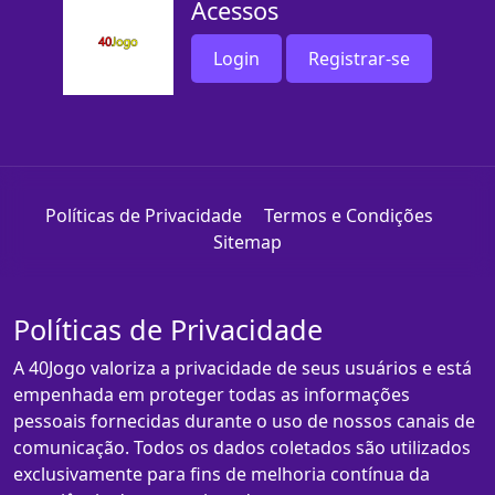
Acessos
Login
Registrar-se
Políticas de Privacidade
Termos e Condições
Sitemap
Políticas de Privacidade
A 40Jogo valoriza a privacidade de seus usuários e está
empenhada em proteger todas as informações
pessoais fornecidas durante o uso de nossos canais de
comunicação. Todos os dados coletados são utilizados
exclusivamente para fins de melhoria contínua da