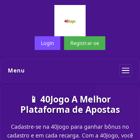
Login
Registrar-se
Menu
📱 40Jogo A Melhor
Plataforma de Apostas
Cadastre-se na 40Jogo para ganhar bônus no
cadastro e em cada recarga. Com a 40Jogo, você