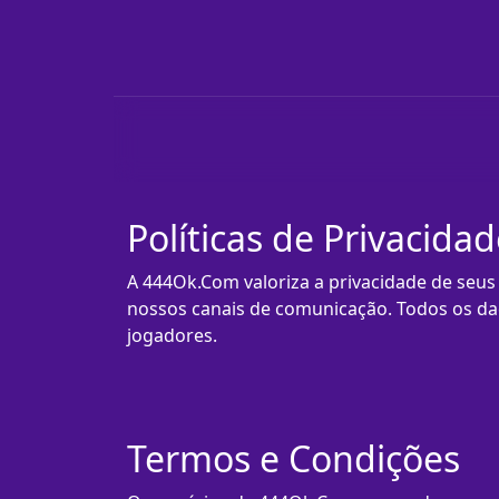
Políticas de Privacida
A 444Ok.Com valoriza a privacidade de seu
nossos canais de comunicação. Todos os dad
jogadores.
Termos e Condições