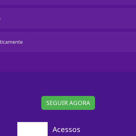
a
aticamente
SEGUIR AGORA
Acessos