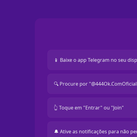
📱 Baixe o app Telegram no seu disp
🔍 Procure por "@444Ok.ComOficial
👆 Toque em "Entrar" ou "Join"
🔔 Ative as notificações para não p