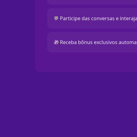
💬 Participe das conversas e interaj
🎁 Receba bônus exclusivos autom