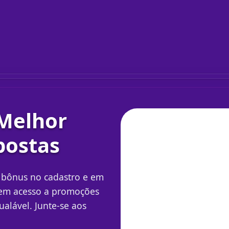
Melhor
postas
 bônus no cadastro e em
tem acesso a promoções
ualável. Junte-se aos