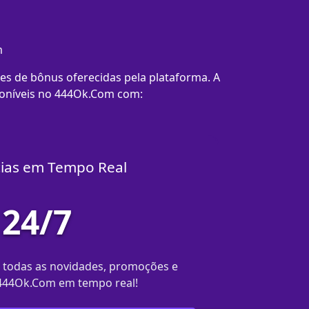
m
s de bônus oferecidas pela plataforma. A
poníveis no 444Ok.Com com​:
cias em Tempo Real
24/7
e todas as novidades, promoções e
444Ok.Com em tempo real!