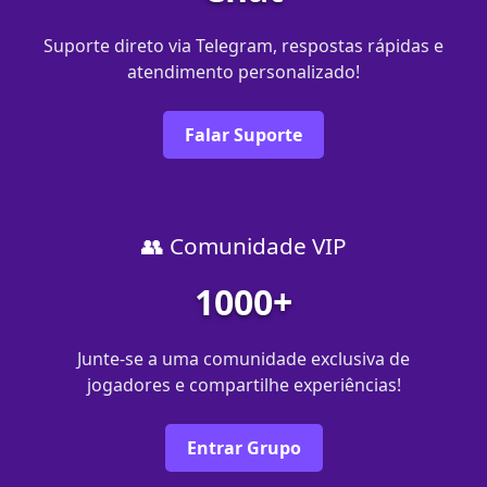
Suporte direto via Telegram, respostas rápidas e
atendimento personalizado!
Falar Suporte
👥 Comunidade VIP
1000+
Junte-se a uma comunidade exclusiva de
jogadores e compartilhe experiências!
Entrar Grupo