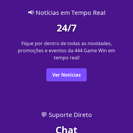
📢 Notícias em Tempo Real
24/7
Fique por dentro de todas as novidades,
promoções e eventos da 444 Game Win em
tempo real!
Ver Notícias
💬 Suporte Direto
Chat