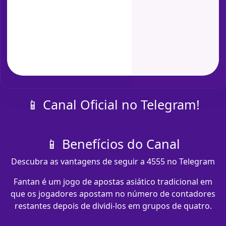
📱 Canal Oficial no Telegram!
📱 Benefícios do Canal
Descubra as vantagens de seguir a 4555 no Telegram
Fantan é um jogo de apostas asiático tradicional em
que os jogadores apostam no número de contadores
restantes depois de dividi-los em grupos de quatro.