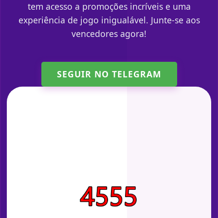
tem acesso a promoções incríveis e uma
experiência de jogo inigualável. Junte-se aos
vencedores agora!
SEGUIR NO TELEGRAM