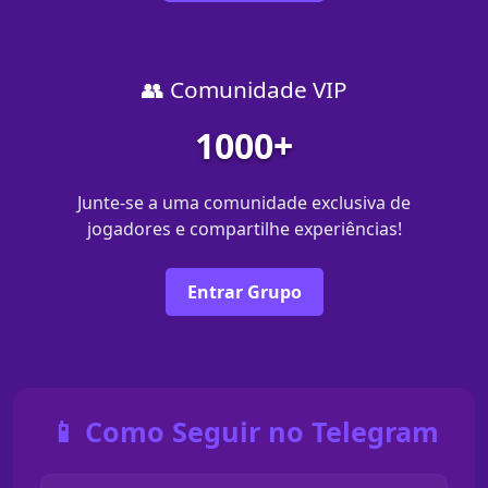
👥 Comunidade VIP
1000+
Junte-se a uma comunidade exclusiva de
jogadores e compartilhe experiências!
Entrar Grupo
📱 Como Seguir no Telegram