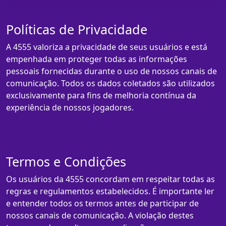
Políticas de Privacidade
A 4555 valoriza a privacidade de seus usuários e está
empenhada em proteger todas as informações
pessoais fornecidas durante o uso de nossos canais de
comunicação. Todos os dados coletados são utilizados
exclusivamente para fins de melhoria contínua da
experiência de nossos jogadores.
Termos e Condições
Os usuários da 4555 concordam em respeitar todas as
regras e regulamentos estabelecidos. É importante ler
e entender todos os termos antes de participar de
nossos canais de comunicação. A violação destes