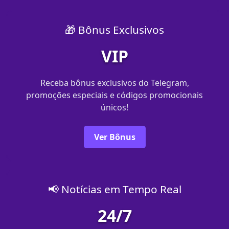
🎁 Bônus Exclusivos
VIP
Receba bônus exclusivos do Telegram,
promoções especiais e códigos promocionais
únicos!
Ver Bônus
📢 Notícias em Tempo Real
24/7