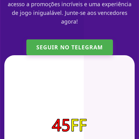
acesso a promoções incríveis e uma experiência
de jogo inigualável. Junte-se aos vencedores
agora!
SEGUIR NO TELEGRAM