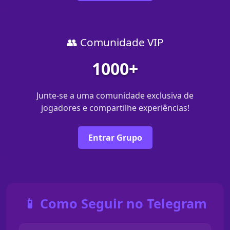
👥 Comunidade VIP
1000+
Junte-se a uma comunidade exclusiva de
jogadores e compartilhe experiências!
Entrar Grupo
📱 Como Seguir no Telegram