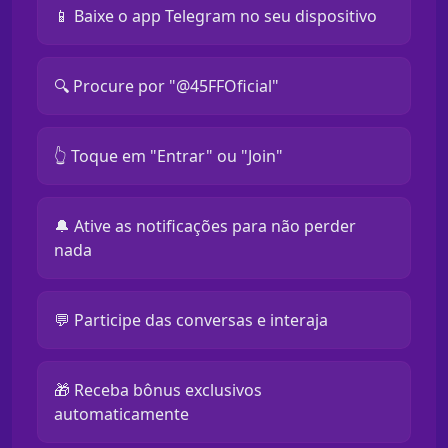
📱 Baixe o app Telegram no seu dispositivo
🔍 Procure por "@45FFOficial"
👆 Toque em "Entrar" ou "Join"
🔔 Ative as notificações para não perder
nada
💬 Participe das conversas e interaja
🎁 Receba bônus exclusivos
automaticamente