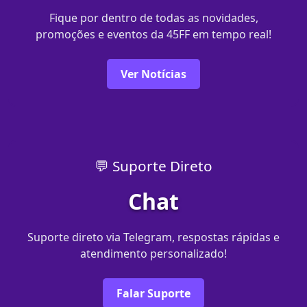
Fique por dentro de todas as novidades,
promoções e eventos da 45FF em tempo real!
Ver Notícias
💬 Suporte Direto
Chat
Suporte direto via Telegram, respostas rápidas e
atendimento personalizado!
Falar Suporte