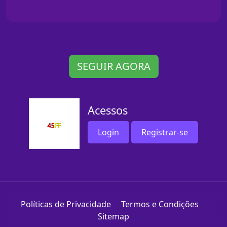
SEGUIR AGORA
Acessos
Login
Registrar-se
Políticas de Privacidade
Termos e Condições
Sitemap