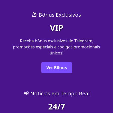
🎁 Bônus Exclusivos
VIP
Receba bônus exclusivos do Telegram,
promoções especiais e códigos promocionais
únicos!
Ver Bônus
📢 Notícias em Tempo Real
24/7