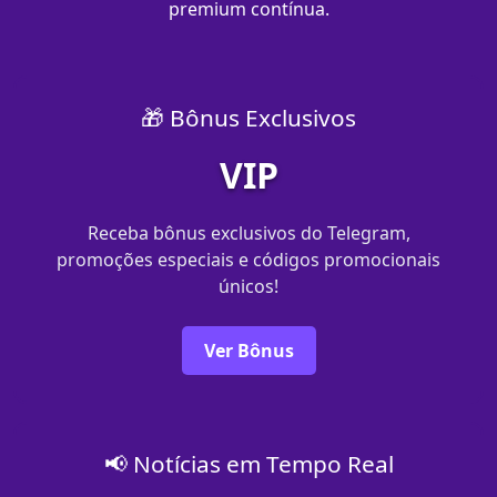
premium contínua.
🎁 Bônus Exclusivos
VIP
Receba bônus exclusivos do Telegram,
promoções especiais e códigos promocionais
únicos!
Ver Bônus
📢 Notícias em Tempo Real