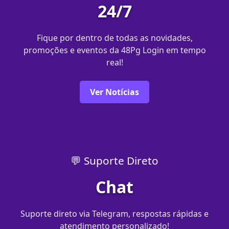
24/7
Fique por dentro de todas as novidades,
promoções e eventos da 48Pg Login em tempo
real!
Ver Notícias
💬 Suporte Direto
Chat
Suporte direto via Telegram, respostas rápidas e
atendimento personalizado!