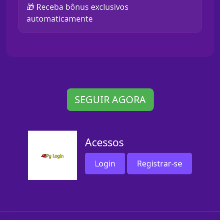
🎁 Receba bônus exclusivos
automaticamente
SEGUIR AGORA
Acessos
Login
Registrar-se