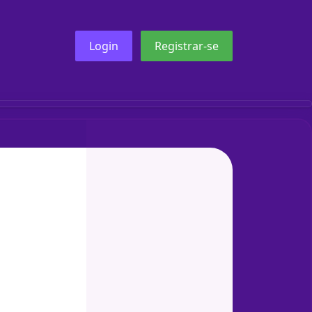
Login
Registrar-se