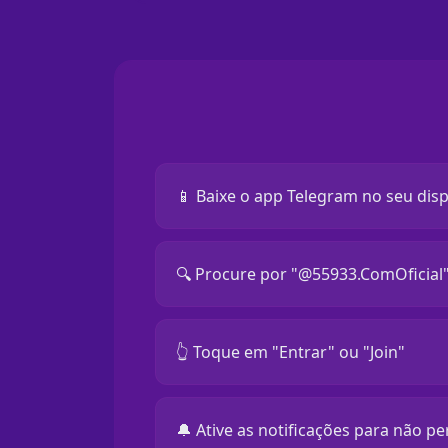
📱 Baixe o app Telegram no seu disp
🔍 Procure por "@55933.ComOficial
👆 Toque em "Entrar" ou "Join"
🔔 Ative as notificações para não p