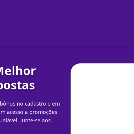
Melhor
postas
 bônus no cadastro e em
tem acesso a promoções
ualável. Junte-se aos