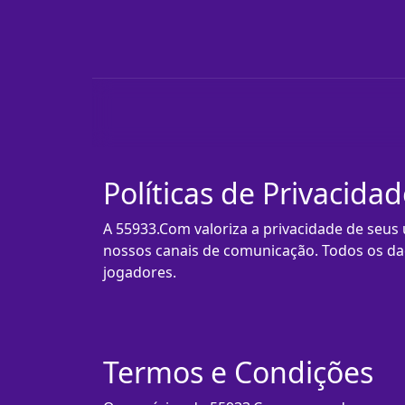
Políticas de Privacida
A 55933.Com valoriza a privacidade de seu
nossos canais de comunicação. Todos os dad
jogadores.
Termos e Condições