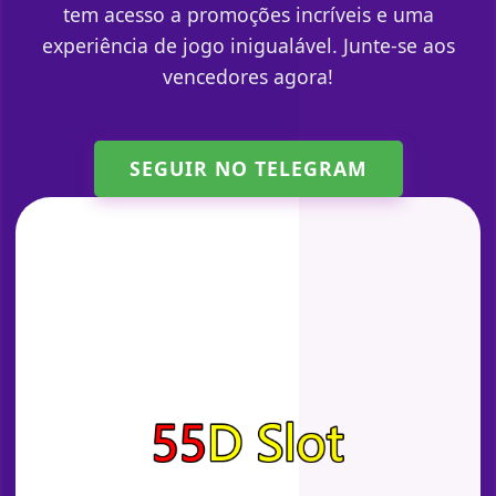
tem acesso a promoções incríveis e uma
experiência de jogo inigualável. Junte-se aos
vencedores agora!
SEGUIR NO TELEGRAM