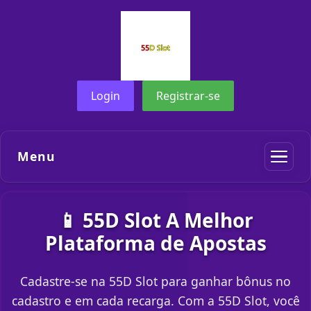
Login
Registrar-se
Menu
📱 55D Slot A Melhor
Plataforma de Apostas
Cadastre-se na 55D Slot para ganhar bônus no
cadastro e em cada recarga. Com a 55D Slot, você