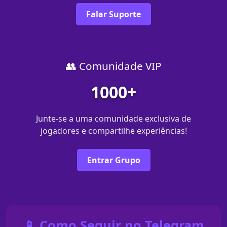
Falar Suporte
👥 Comunidade VIP
1000+
Junte-se a uma comunidade exclusiva de
jogadores e compartilhe experiências!
Entrar Grupo
📱 Como Seguir no Telegram