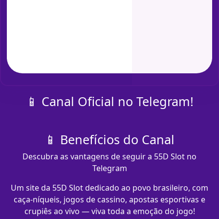
📱 Canal Oficial no Telegram!
📱 Benefícios do Canal
Descubra as vantagens de seguir a 55D Slot no
Telegram
Um site da 55D Slot dedicado ao povo brasileiro, com
caça-níqueis, jogos de cassino, apostas esportivas e
crupiês ao vivo — viva toda a emoção do jogo!