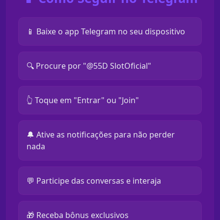
📱 Baixe o app Telegram no seu dispositivo
🔍 Procure por "@55D SlotOficial"
👆 Toque em "Entrar" ou "Join"
🔔 Ative as notificações para não perder
nada
💬 Participe das conversas e interaja
🎁 Receba bônus exclusivos