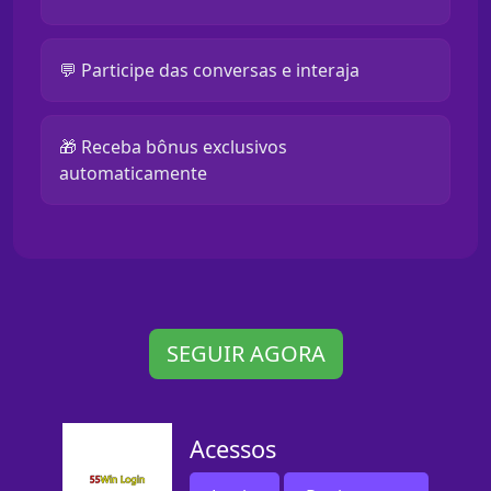
💬 Participe das conversas e interaja
🎁 Receba bônus exclusivos
automaticamente
SEGUIR AGORA
Acessos