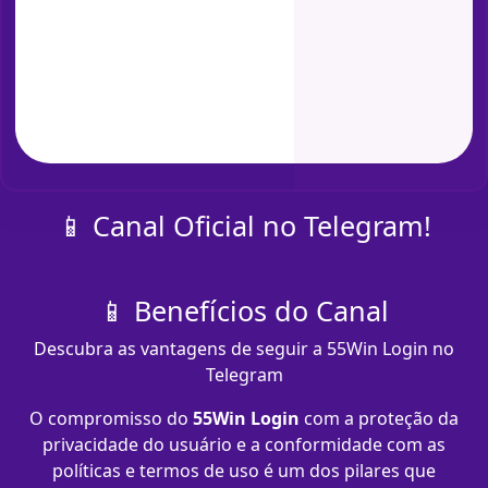
📱 Canal Oficial no Telegram!
📱 Benefícios do Canal
Descubra as vantagens de seguir a 55Win Login no
Telegram
O compromisso do
55Win Login
com a proteção da
privacidade do usuário e a conformidade com as
políticas e termos de uso é um dos pilares que