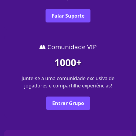
Falar Suporte
👥 Comunidade VIP
1000+
Junte-se a uma comunidade exclusiva de
jogadores e compartilhe experiências!
Entrar Grupo