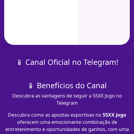
📱 Canal Oficial no Telegram!
📱 Benefícios do Canal
Descubra as vantagens de seguir a 55XX Jogo no
Telegram
Descubra como as apostas esportivas no
55XX Jogo
oferecem uma emocionante combinação de
entretenimento e oportunidades de ganhos, com uma