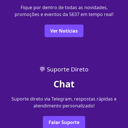
Fique por dentro de todas as novidades,
promoções e eventos da 5637 em tempo real!
Ver Notícias
💬 Suporte Direto
Chat
Suporte direto via Telegram, respostas rápidas e
atendimento personalizado!
Falar Suporte