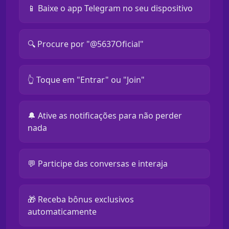
📱 Baixe o app Telegram no seu dispositivo
🔍 Procure por "@5637Oficial"
👆 Toque em "Entrar" ou "Join"
🔔 Ative as notificações para não perder
nada
💬 Participe das conversas e interaja
🎁 Receba bônus exclusivos
automaticamente