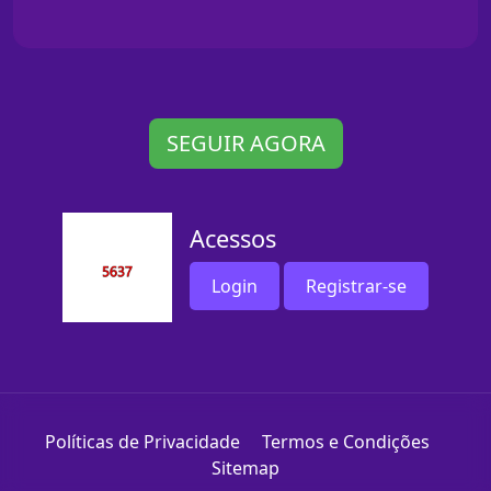
SEGUIR AGORA
Acessos
Login
Registrar-se
Políticas de Privacidade
Termos e Condições
Sitemap