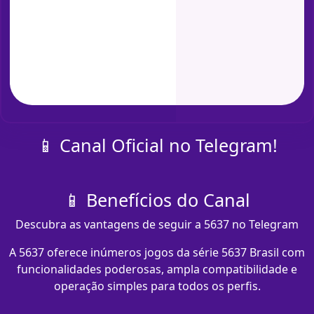
📱 Canal Oficial no Telegram!
📱 Benefícios do Canal
Descubra as vantagens de seguir a 5637 no Telegram
A 5637 oferece inúmeros jogos da série 5637 Brasil com
funcionalidades poderosas, ampla compatibilidade e
operação simples para todos os perfis.