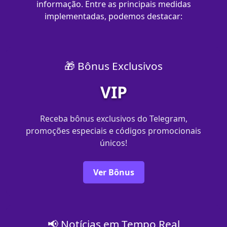
informação. Entre as principais medidas
implementadas, podemos destacar:
🎁 Bônus Exclusivos
VIP
Receba bônus exclusivos do Telegram,
promoções especiais e códigos promocionais
únicos!
Ver Bônus
📢 Notícias em Tempo Real