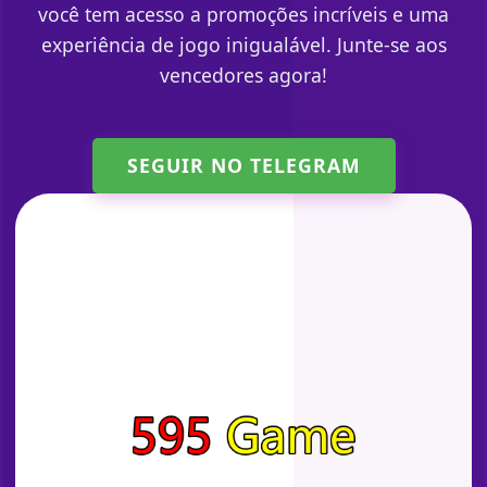
você tem acesso a promoções incríveis e uma
experiência de jogo inigualável. Junte-se aos
vencedores agora!
SEGUIR NO TELEGRAM