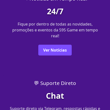
24/7
Fique por dentro de todas as novidades,
promoções e eventos da 595 Game em tempo
real!
Ver Notícias
💬 Suporte Direto
Chat
Suporte direto via Telegram, respostas rápidas e