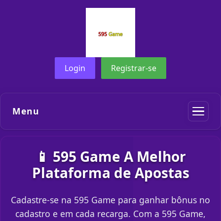
Login
Registrar-se
Menu
📱 595 Game A Melhor
Plataforma de Apostas
Cadastre-se na 595 Game para ganhar bônus no
cadastro e em cada recarga. Com a 595 Game,