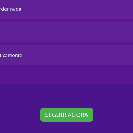
erder nada
a
aticamente
SEGUIR AGORA