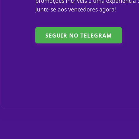
promoções incríveis e uma experiência d
Junte-se aos vencedores agora!
SEGUIR NO TELEGRAM