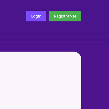
Login
Registrar-se