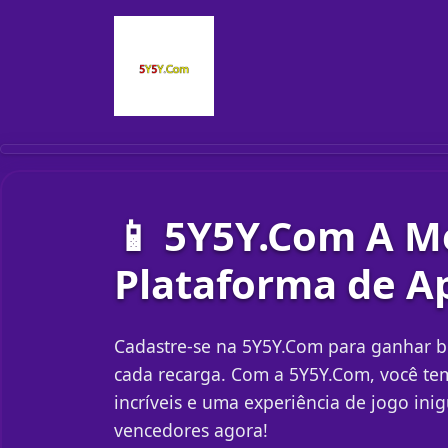
📱 5Y5Y.Com A M
Plataforma de A
Cadastre-se na 5Y5Y.Com para ganhar b
cada recarga. Com a 5Y5Y.Com, você te
incríveis e uma experiência de jogo inig
vencedores agora!