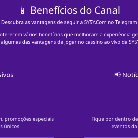
📱 Benefícios do Canal
Descubra as vantagens de seguir a 5Y5Y.Com no Telegram
oferecem vários benefícios que melhoram a experiência ger
 algumas das vantagens de jogar no cassino ao vivo da 5Y
sivos
📢 Notí
m, promoções especiais
Fique por dentro d
s únicos!
eventos da