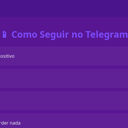
📱 Como Seguir no Telegram
ositivo
erder nada