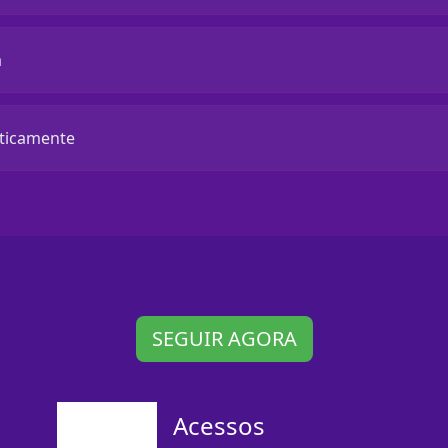
a
aticamente
SEGUIR AGORA
Acessos