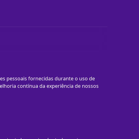
es pessoais fornecidas durante o uso de
elhoria contínua da experiência de nossos