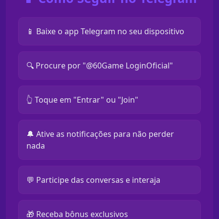
📱 Baixe o app Telegram no seu dispositivo
🔍 Procure por "@60Game LoginOficial"
👆 Toque em "Entrar" ou "Join"
🔔 Ative as notificações para não perder
nada
💬 Participe das conversas e interaja
🎁 Receba bônus exclusivos