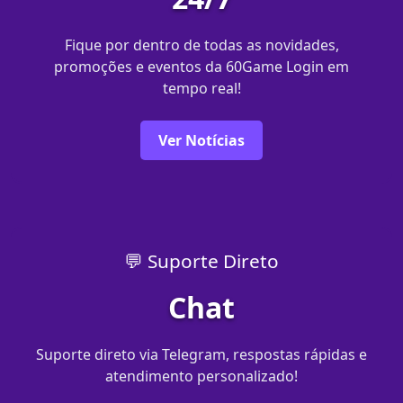
Fique por dentro de todas as novidades,
promoções e eventos da 60Game Login em
tempo real!
Ver Notícias
💬 Suporte Direto
Chat
Suporte direto via Telegram, respostas rápidas e
atendimento personalizado!