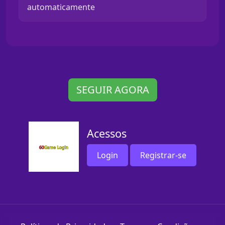
automaticamente
SEGUIR AGORA
Acessos
Login
Registrar-se