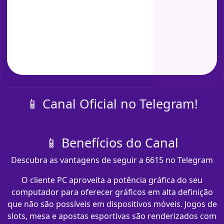
📱 Canal Oficial no Telegram!
📱 Benefícios do Canal
Descubra as vantagens de seguir a 6615 no Telegram
O cliente PC aproveita a potência gráfica do seu
computador para oferecer gráficos em alta definição
que não são possíveis em dispositivos móveis. Jogos de
slots, mesa e apostas esportivas são renderizados com