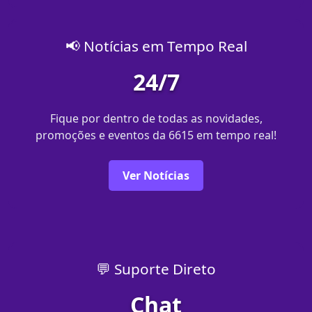
📢 Notícias em Tempo Real
24/7
Fique por dentro de todas as novidades,
promoções e eventos da 6615 em tempo real!
Ver Notícias
💬 Suporte Direto
Chat