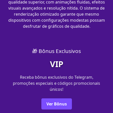
qualidade superior, com animações fluidas, efeitos
visuais avançados e resolução nítida. O sistema de
renderização otimizado garante que mesmo
dispositivos com configurações modestas possam
desfrutar de gráficos de qualidade.
🎁 Bônus Exclusivos
VIP
Receba bônus exclusivos do Telegram,
promoções especiais e códigos promocionais
únicos!
Ver Bônus