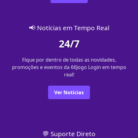
📢 Notícias em Tempo Real
24/7
Fique por dentro de todas as novidades,
promoções e eventos da 66Jogo Login em tempo
real!
Ver Notícias
💬 Suporte Direto