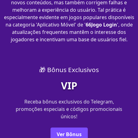
novos conteúdos, mas também corrigem falhas e
melhoram a experiência do usuário. Tal prática é
especialmente evidente em jogos populares disponíveis
na categoria 'Aplicativo Móvel' de '
66Jogo Login
', onde
atualizações frequentes mantêm o interesse dos
jogadores e incentivam uma base de usuários fiel.
🎁 Bônus Exclusivos
VIP
Receba bônus exclusivos do Telegram,
promoções especiais e códigos promocionais
únicos!
Ver Bônus