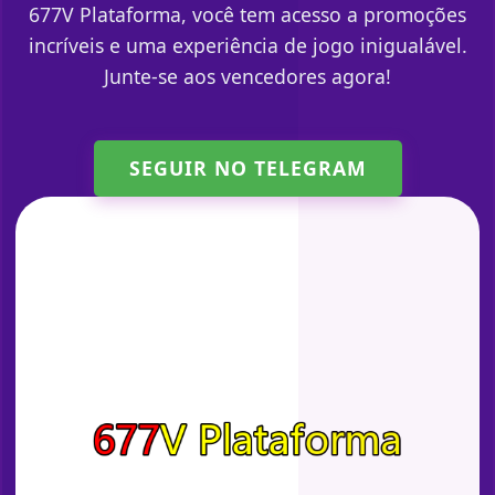
677V Plataforma, você tem acesso a promoções
incríveis e uma experiência de jogo inigualável.
Junte-se aos vencedores agora!
SEGUIR NO TELEGRAM