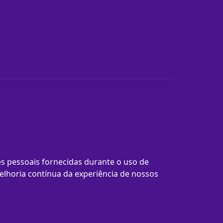
s pessoais fornecidas durante o uso de
elhoria contínua da experiência de nossos