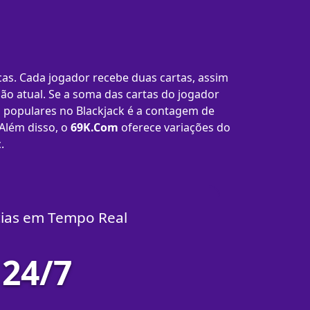
as. Cada jogador recebe duas cartas, assim
mão atual. Se a soma das cartas do jogador
s populares no Blackjack é a contagem de
Além disso, o
69K.Com
oferece variações do
.
cias em Tempo Real
24/7