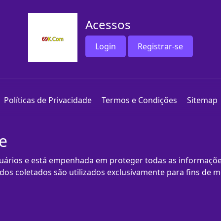
Acessos
Login
Registrar-se
Políticas de Privacidade
Termos e Condições
Sitemap
de
suários e está empenhada em proteger todas as informaçõe
os coletados são utilizados exclusivamente para fins de m