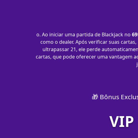
o. Ao iniciar uma partida de Blackjack no
69
como o dealer. Após verificar suas cartas
ultrapassar 21, ele perde automaticamen
cartas, que pode oferecer uma vantagem ao
🎁 Bônus Exclu
VIP