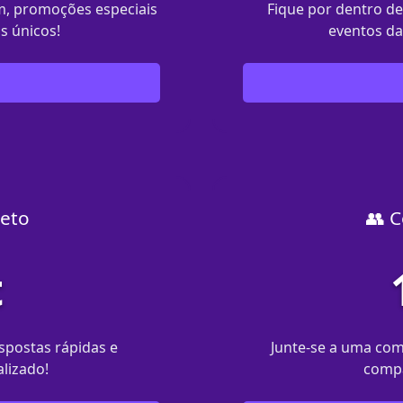
m, promoções especiais
Fique por dentro d
s únicos!
eventos da
reto
👥 
t
espostas rápidas e
Junte-se a uma com
lizado!
compa