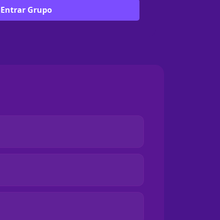
Entrar Grupo