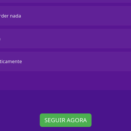
erder nada
a
aticamente
SEGUIR AGORA