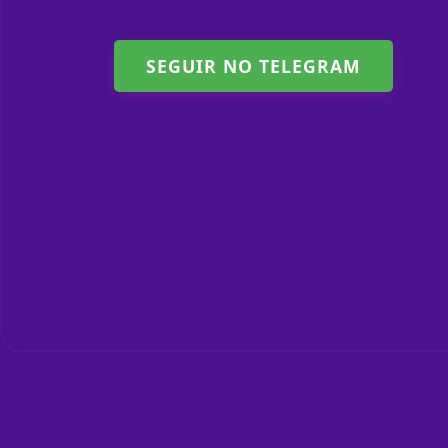
SEGUIR NO TELEGRAM