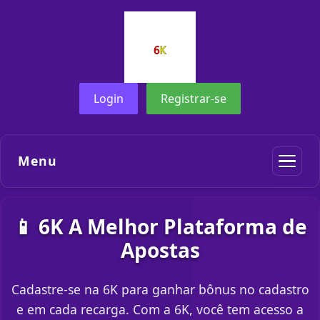
Login
Registrar-se
Menu
📱 6K A Melhor Plataforma de
Apostas
Cadastre-se na 6K para ganhar bônus no cadastro
e em cada recarga. Com a 6K, você tem acesso a