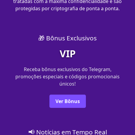
tratadas com a máxima confidencialidade e são
protegidas por criptografia de ponta a ponta.
🎁 Bônus Exclusivos
VIP
Receba bônus exclusivos do Telegram,
promoções especiais e códigos promocionais
únicos!
Ver Bônus
📢 Notícias em Tempo Real