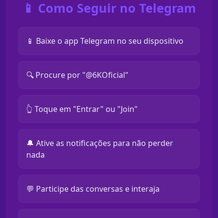
📱 Como Seguir no Telegram
📱 Baixe o app Telegram no seu dispositivo
🔍 Procure por "@6KOficial"
👆 Toque em "Entrar" ou "Join"
🔔 Ative as notificações para não perder
nada
💬 Participe das conversas e interaja