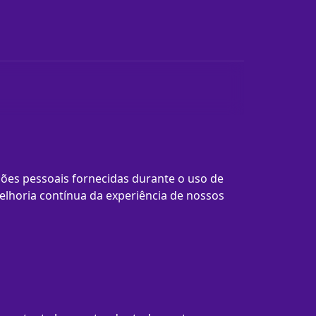
ções pessoais fornecidas durante o uso de
elhoria contínua da experiência de nossos