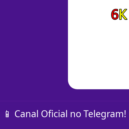
📱 Canal Oficial no Telegram!