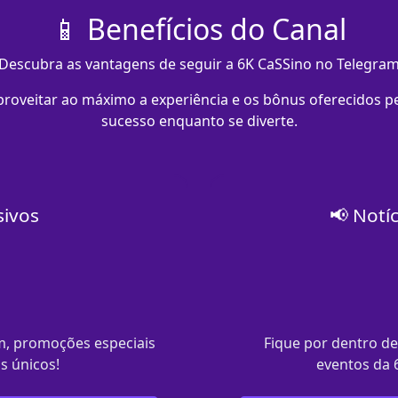
📱 Benefícios do Canal
Descubra as vantagens de seguir a 6K CaSSino no Telegra
proveitar ao máximo a experiência e os bônus oferecidos p
sucesso enquanto se diverte.
sivos
📢 Notí
m, promoções especiais
Fique por dentro d
s únicos!
eventos da 