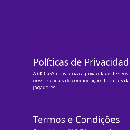
Políticas de Privacida
A 6K CaSSino valoriza a privacidade de seu
nossos canais de comunicação. Todos os dad
jogadores.
Termos e Condições