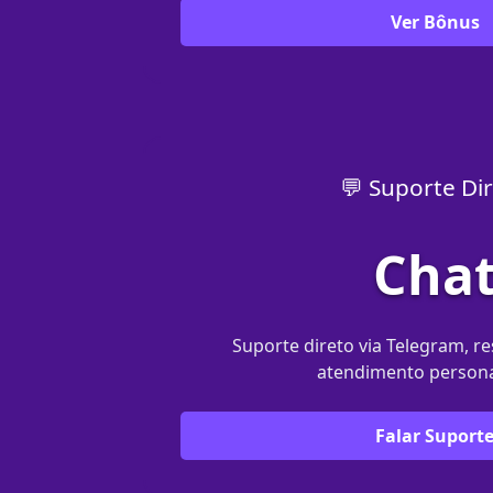
Ver Bônus
💬 Suporte Di
Cha
Suporte direto via Telegram, r
atendimento persona
Falar Suport