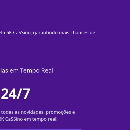
m
elo 6K CaSSino, garantindo mais chances de
cias em Tempo Real
24/7
e todas as novidades, promoções e
6K CaSSino em tempo real!