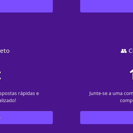
reto
👥 
t
espostas rápidas e
Junte-se a uma com
lizado!
compa
e