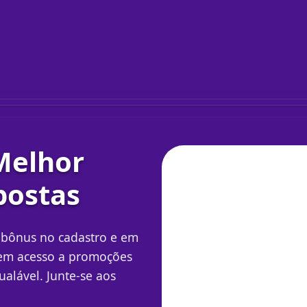
Melhor
postas
 bônus no cadastro e em
tem acesso a promoções
ualável. Junte-se aos