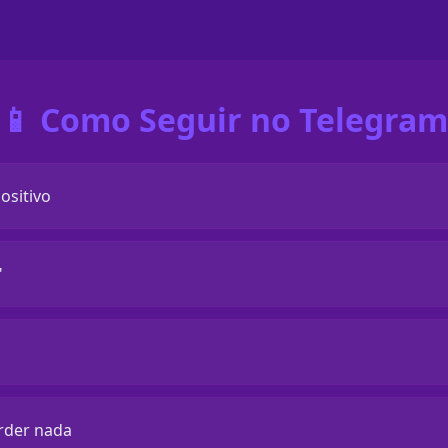
📱 Como Seguir no Telegram
ositivo
"
erder nada