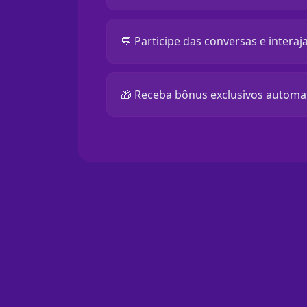
💬 Participe das conversas e interaj
🎁 Receba bônus exclusivos autom