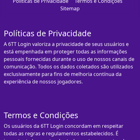
Políticas de Privacidade
Termos e Condições
Sitemap
Políticas de Privacidade
A 6TT Login valoriza a privacidade de seus usuários e
está empenhada em proteger todas as informações
pessoais fornecidas durante o uso de nossos canais de
comunicação. Todos os dados coletados são utilizados
exclusivamente para fins de melhoria contínua da
experiência de nossos jogadores.
Termos e Condições
Os usuários da 6TT Login concordam em respeitar
todas as regras e regulamentos estabelecidos. É