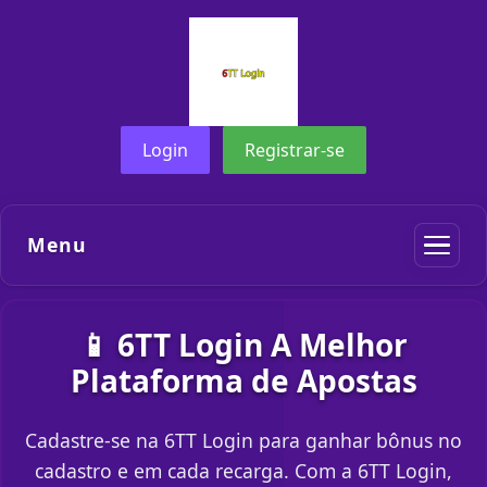
Login
Registrar-se
Menu
📱 6TT Login A Melhor
Plataforma de Apostas
Cadastre-se na 6TT Login para ganhar bônus no
cadastro e em cada recarga. Com a 6TT Login,