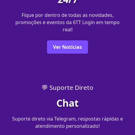
Fique por dentro de todas as novidades,
promoções e eventos da 6TT Login em tempo
real!
Ver Notícias
💬 Suporte Direto
Chat
Suporte direto via Telegram, respostas rápidas e
atendimento personalizado!