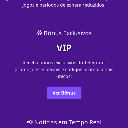
jogos e períodos de espera reduzidos.
🎁 Bônus Exclusivos
VIP
Receba bônus exclusivos do Telegram,
promoções especiais e códigos promocionais
únicos!
Ver Bônus
📢 Notícias em Tempo Real