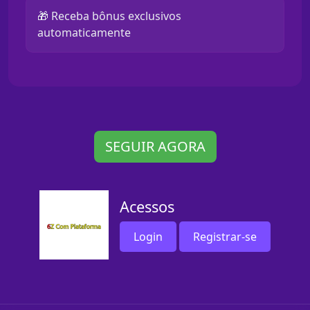
🎁 Receba bônus exclusivos
automaticamente
SEGUIR AGORA
Acessos
Login
Registrar-se