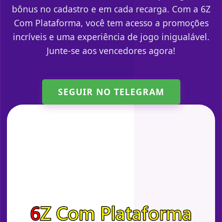
bônus no cadastro e em cada recarga. Com a 6Z
Com Plataforma, você tem acesso a promoções
incríveis e uma experiência de jogo inigualável.
Junte-se aos vencedores agora!
SEGUIR NO TELEGRAM