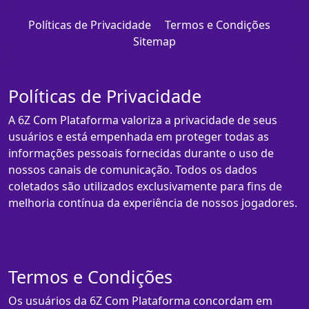
Políticas de Privacidade
Termos e Condições
Sitemap
Políticas de Privacidade
A 6Z Com Plataforma valoriza a privacidade de seus
usuários e está empenhada em proteger todas as
informações pessoais fornecidas durante o uso de
nossos canais de comunicação. Todos os dados
coletados são utilizados exclusivamente para fins de
melhoria contínua da experiência de nossos jogadores.
Termos e Condições
Os usuários da 6Z Com Plataforma concordam em