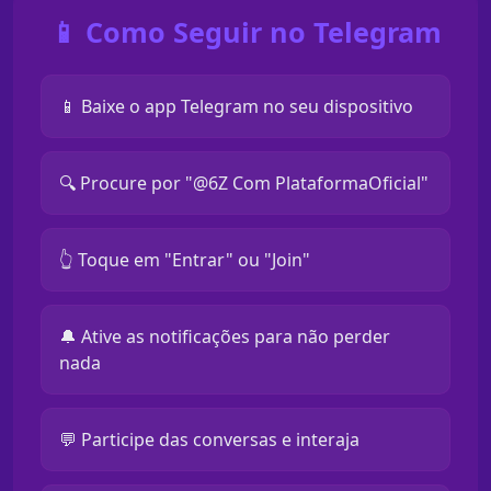
📱 Como Seguir no Telegram
📱 Baixe o app Telegram no seu dispositivo
🔍 Procure por "@6Z Com PlataformaOficial"
👆 Toque em "Entrar" ou "Join"
🔔 Ative as notificações para não perder
nada
💬 Participe das conversas e interaja