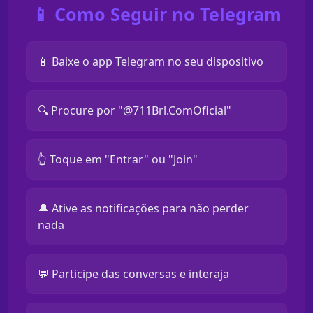
📱 Como Seguir no Telegram
📱 Baixe o app Telegram no seu dispositivo
🔍 Procure por "@711Brl.ComOficial"
👆 Toque em "Entrar" ou "Join"
🔔 Ative as notificações para não perder
nada
💬 Participe das conversas e interaja