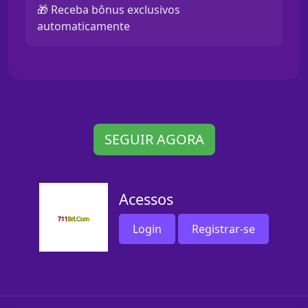
🎁 Receba bônus exclusivos
automaticamente
SEGUIR AGORA
Acessos
Login
Registrar-se