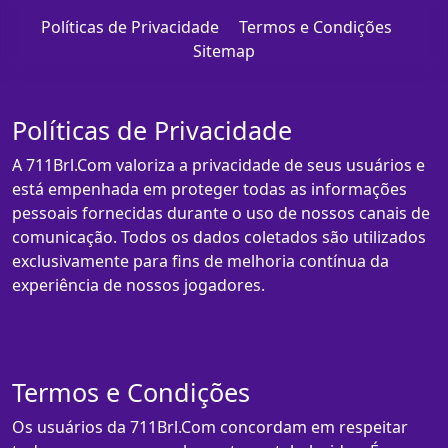
Políticas de Privacidade
Termos e Condições
Sitemap
Políticas de Privacidade
A 711Brl.Com valoriza a privacidade de seus usuários e
está empenhada em proteger todas as informações
pessoais fornecidas durante o uso de nossos canais de
comunicação. Todos os dados coletados são utilizados
exclusivamente para fins de melhoria contínua da
experiência de nossos jogadores.
Termos e Condições
Os usuários da 711Brl.Com concordam em respeitar