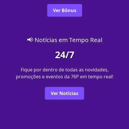
Ver Bônus
📢 Notícias em Tempo Real
24/7
Fique por dentro de todas as novidades,
promoções e eventos da 76P em tempo real!
Ver Notícias