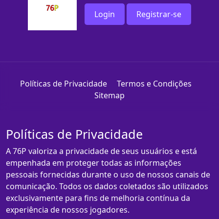
Login
Registrar-se
Políticas de Privacidade
Termos e Condições
Sitemap
Políticas de Privacidade
A 76P valoriza a privacidade de seus usuários e está
empenhada em proteger todas as informações
pessoais fornecidas durante o uso de nossos canais de
comunicação. Todos os dados coletados são utilizados
exclusivamente para fins de melhoria contínua da
experiência de nossos jogadores.