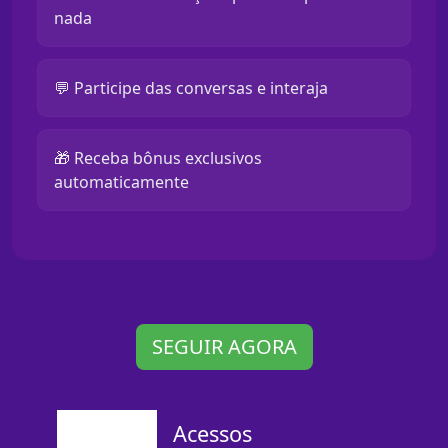
nada
💬 Participe das conversas e interaja
🎁 Receba bônus exclusivos
automaticamente
SEGUIR AGORA
Acessos