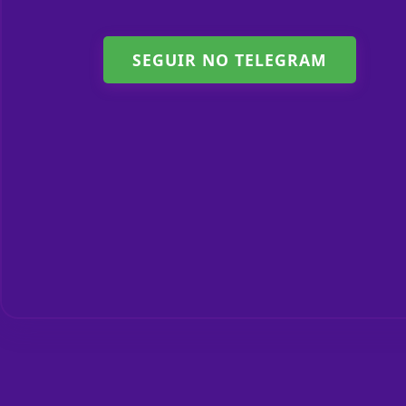
SEGUIR NO TELEGRAM