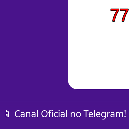
📱 Canal Oficial no Telegram!