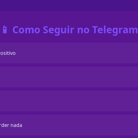
📱 Como Seguir no Telegram
ositivo
erder nada