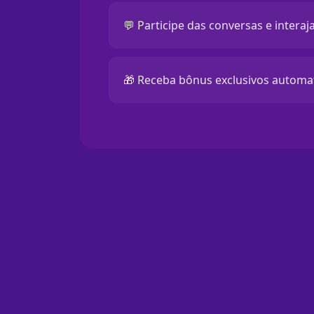
💬 Participe das conversas e interaj
🎁 Receba bônus exclusivos autom