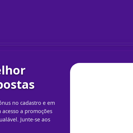
elhor
postas
ônus no cadastro e em
m acesso a promoções
ualável. Junte-se aos