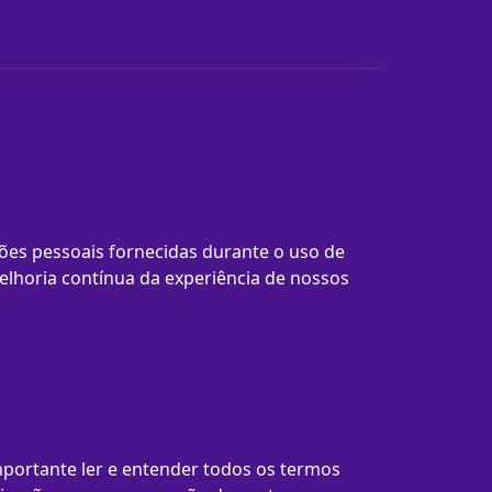
ões pessoais fornecidas durante o uso de
elhoria contínua da experiência de nossos
portante ler e entender todos os termos