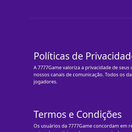
Políticas de Privacida
A 7777Game valoriza a privacidade de seus
nossos canais de comunicação. Todos os dad
jogadores.
Termos e Condições
Os usuários da 7777Game concordam em resp