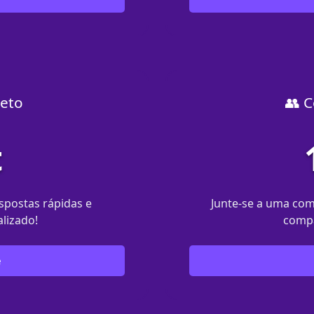
reto
👥 
t
espostas rápidas e
Junte-se a uma com
lizado!
compa
e