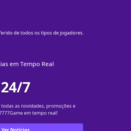
m
rido de todos os tipos de jogadores.
cias em Tempo Real
24/7
e todas as novidades, promoções e
 7777Game em tempo real!
Ver Notícias