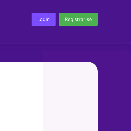
Login
Registrar-se