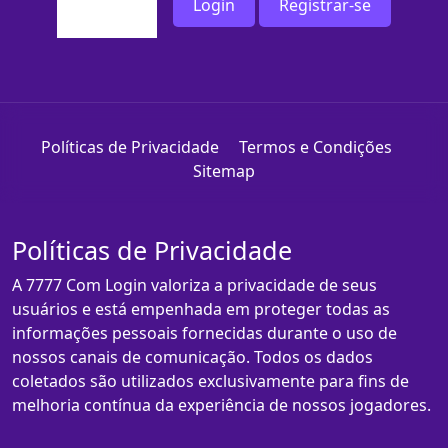
Login
Registrar-se
Políticas de Privacidade
Termos e Condições
Sitemap
Políticas de Privacidade
A 7777 Com Login valoriza a privacidade de seus
usuários e está empenhada em proteger todas as
informações pessoais fornecidas durante o uso de
nossos canais de comunicação. Todos os dados
coletados são utilizados exclusivamente para fins de
melhoria contínua da experiência de nossos jogadores.