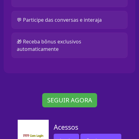
💬 Participe das conversas e interaja
🎁 Receba bônus exclusivos
automaticamente
SEGUIR AGORA
Acessos