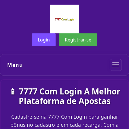
Login
Registrar-se
Menu
📱 7777 Com Login A Melhor
Plataforma de Apostas
Cadastre-se na 7777 Com Login para ganhar
bônus no cadastro e em cada recarga. Com a