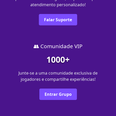
atendimento personalizado!
Falar Suporte
👥 Comunidade VIP
1000+
Junte-se a uma comunidade exclusiva de
jogadores e compartilhe experiências!
Entrar Grupo