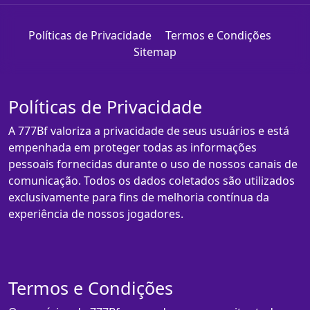
Políticas de Privacidade
Termos e Condições
Sitemap
Políticas de Privacidade
A 777Bf valoriza a privacidade de seus usuários e está
empenhada em proteger todas as informações
pessoais fornecidas durante o uso de nossos canais de
comunicação. Todos os dados coletados são utilizados
exclusivamente para fins de melhoria contínua da
experiência de nossos jogadores.
Termos e Condições