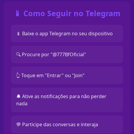
📱 Como Seguir no Telegram
📱 Baixe o app Telegram no seu dispositivo
🔍 Procure por "@777BfOficial"
👆 Toque em "Entrar" ou "Join"
🔔 Ative as notificações para não perder
nada
💬 Participe das conversas e interaja