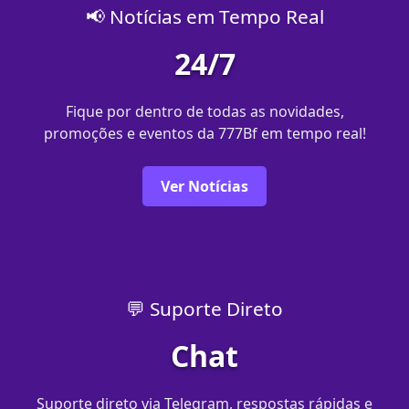
📢 Notícias em Tempo Real
24/7
Fique por dentro de todas as novidades,
promoções e eventos da 777Bf em tempo real!
Ver Notícias
💬 Suporte Direto
Chat
Suporte direto via Telegram, respostas rápidas e