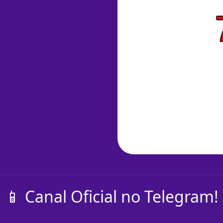
📱 Canal Oficial no Telegram!