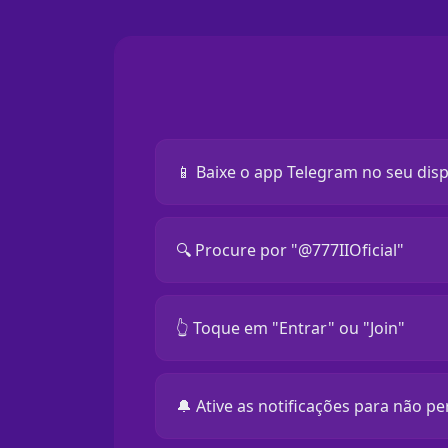
📱 Baixe o app Telegram no seu disp
🔍 Procure por "@777IIOficial"
👆 Toque em "Entrar" ou "Join"
🔔 Ative as notificações para não p