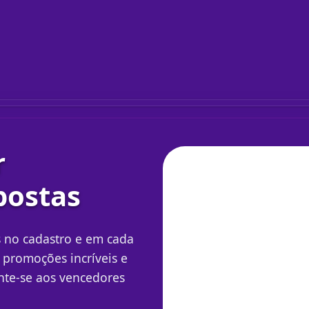
r
postas
s no cadastro e em cada
 promoções incríveis e
unte-se aos vencedores