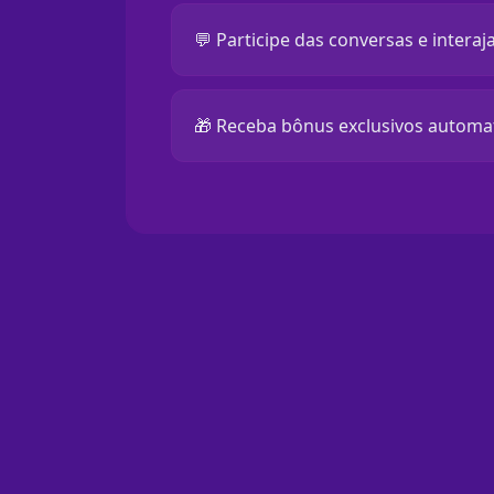
💬 Participe das conversas e interaj
🎁 Receba bônus exclusivos autom