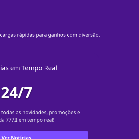
recargas rápidas para ganhos com diversão.
cias em Tempo Real
24/7
e todas as novidades, promoções e
da 777II em tempo real!
Ver Notícias