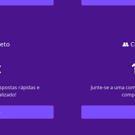
reto
👥 
t
espostas rápidas e
Junte-se a uma com
lizado!
compa
e