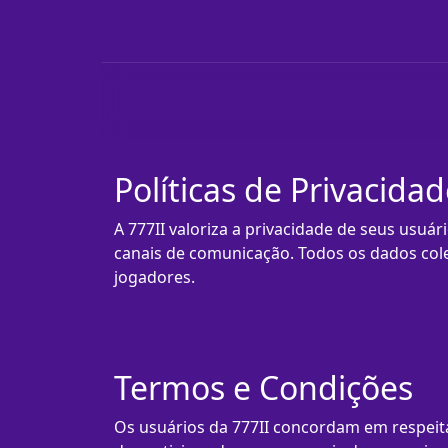
Políticas de Privacida
A 777II valoriza a privacidade de seus usu
canais de comunicação. Todos os dados cole
jogadores.
Termos e Condições
Os usuários da 777II concordam em respeita