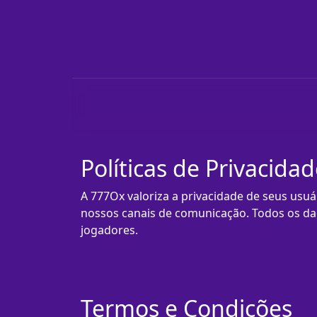
Políticas de Privacida
A 777Ox valoriza a privacidade de seus usu
nossos canais de comunicação. Todos os dad
jogadores.
Termos e Condições