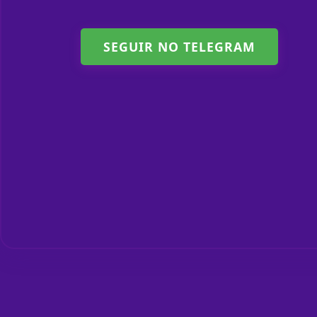
SEGUIR NO TELEGRAM