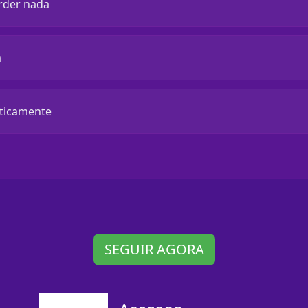
erder nada
a
aticamente
SEGUIR AGORA