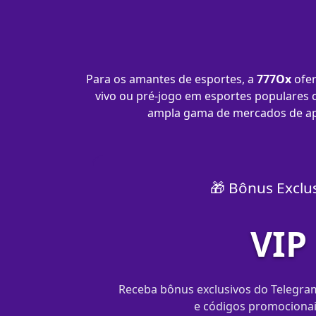
Para os amantes de esportes, a
777Ox
ofer
vivo ou pré-jogo em esportes populares c
ampla gama de mercados de ap
🎁 Bônus Exclu
VIP
Receba bônus exclusivos do Telegra
e códigos promocionai