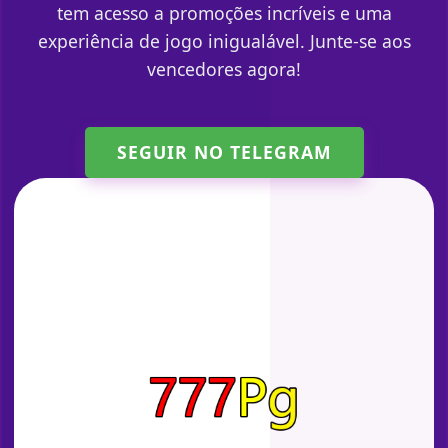
tem acesso a promoções incríveis e uma
experiência de jogo inigualável. Junte-se aos
vencedores agora!
SEGUIR NO TELEGRAM