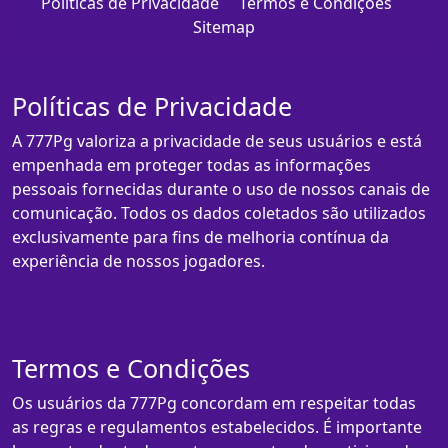
Políticas de Privacidade
Termos e Condições
Sitemap
Políticas de Privacidade
A 777Pg valoriza a privacidade de seus usuários e está
empenhada em proteger todas as informações
pessoais fornecidas durante o uso de nossos canais de
comunicação. Todos os dados coletados são utilizados
exclusivamente para fins de melhoria contínua da
experiência de nossos jogadores.
Termos e Condições
Os usuários da 777Pg concordam em respeitar todas
as regras e regulamentos estabelecidos. É importante