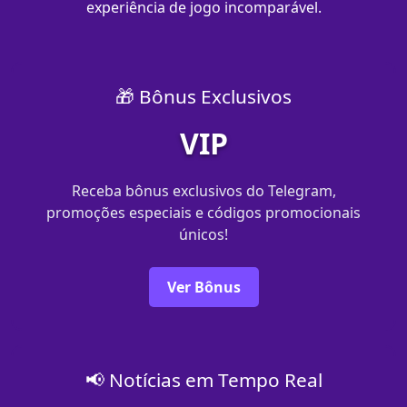
experiência de jogo incomparável.
🎁 Bônus Exclusivos
VIP
Receba bônus exclusivos do Telegram,
promoções especiais e códigos promocionais
únicos!
Ver Bônus
📢 Notícias em Tempo Real