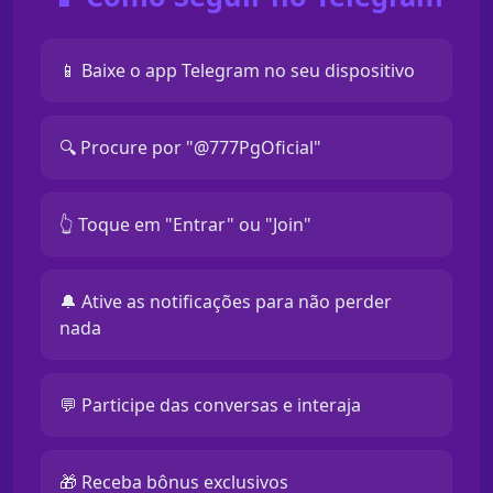
📱 Baixe o app Telegram no seu dispositivo
🔍 Procure por "@777PgOficial"
👆 Toque em "Entrar" ou "Join"
🔔 Ative as notificações para não perder
nada
💬 Participe das conversas e interaja
🎁 Receba bônus exclusivos