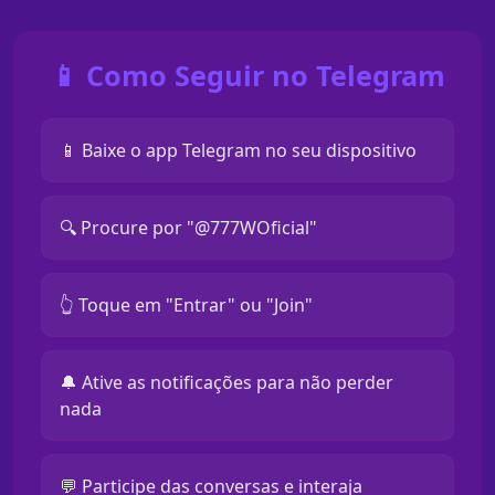
📱 Como Seguir no Telegram
📱 Baixe o app Telegram no seu dispositivo
🔍 Procure por "@777WOficial"
👆 Toque em "Entrar" ou "Join"
🔔 Ative as notificações para não perder
nada
💬 Participe das conversas e interaja