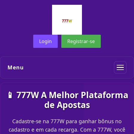
Login
Registrar-se
Menu
📱 777W A Melhor Plataforma
de Apostas
Cadastre-se na 777W para ganhar bônus no
cadastro e em cada recarga. Com a 777W, você