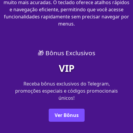
muito mais acuradas. O teclado oferece atalhos rápidos
e navegação eficiente, permitindo que você acesse
funcionalidades rapidamente sem precisar navegar por
menus.
🎁 Bônus Exclusivos
VIP
Receba bônus exclusivos do Telegram,
promoções especiais e códigos promocionais
únicos!
Ver Bônus