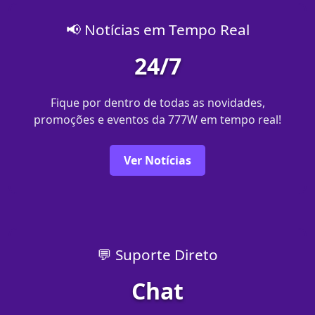
📢 Notícias em Tempo Real
24/7
Fique por dentro de todas as novidades,
promoções e eventos da 777W em tempo real!
Ver Notícias
💬 Suporte Direto
Chat