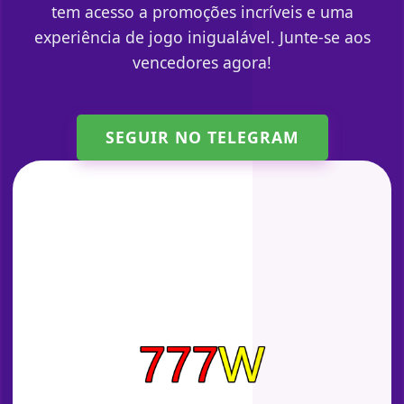
tem acesso a promoções incríveis e uma
experiência de jogo inigualável. Junte-se aos
vencedores agora!
SEGUIR NO TELEGRAM