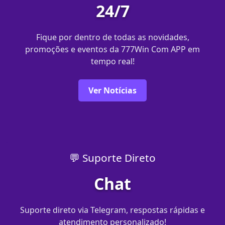
24/7
Fique por dentro de todas as novidades,
promoções e eventos da 777Win Com APP em
tempo real!
Ver Notícias
💬 Suporte Direto
Chat
Suporte direto via Telegram, respostas rápidas e
atendimento personalizado!