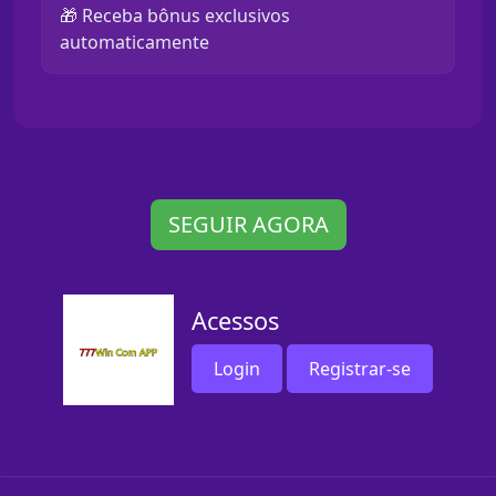
🎁 Receba bônus exclusivos
automaticamente
SEGUIR AGORA
Acessos
Login
Registrar-se