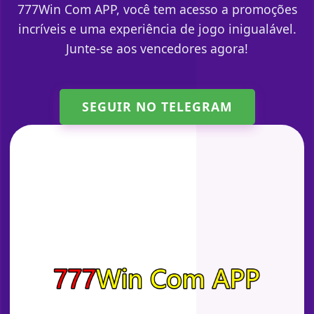
777Win Com APP, você tem acesso a promoções
incríveis e uma experiência de jogo inigualável.
Junte-se aos vencedores agora!
SEGUIR NO TELEGRAM