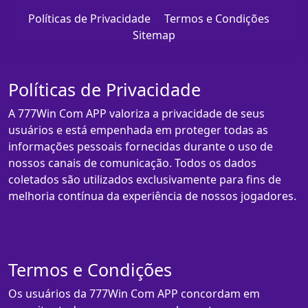
Políticas de Privacidade
Termos e Condições
Sitemap
Políticas de Privacidade
A 777Win Com APP valoriza a privacidade de seus
usuários e está empenhada em proteger todas as
informações pessoais fornecidas durante o uso de
nossos canais de comunicação. Todos os dados
coletados são utilizados exclusivamente para fins de
melhoria contínua da experiência de nossos jogadores.
Termos e Condições
Os usuários da 777Win Com APP concordam em