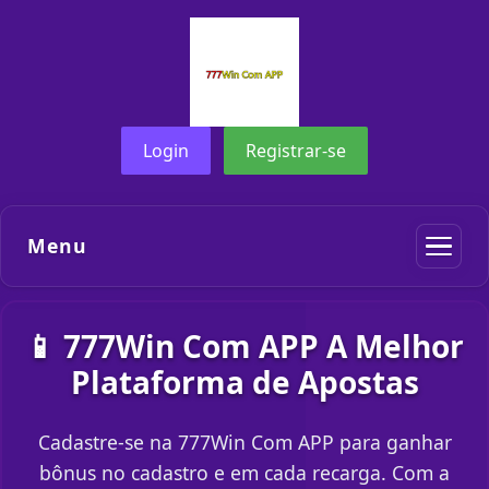
Login
Registrar-se
Menu
📱 777Win Com APP A Melhor
Plataforma de Apostas
Cadastre-se na 777Win Com APP para ganhar
bônus no cadastro e em cada recarga. Com a