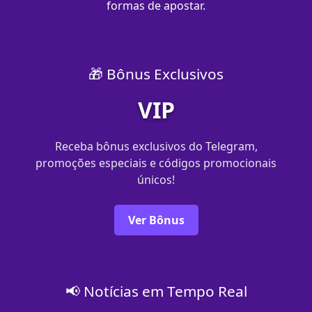
formas de apostar.
🎁 Bônus Exclusivos
VIP
Receba bônus exclusivos do Telegram,
promoções especiais e códigos promocionais
únicos!
Ver Bônus
📢 Notícias em Tempo Real