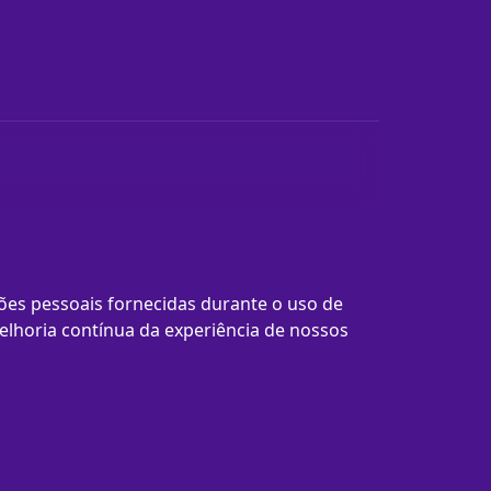
ões pessoais fornecidas durante o uso de
elhoria contínua da experiência de nossos