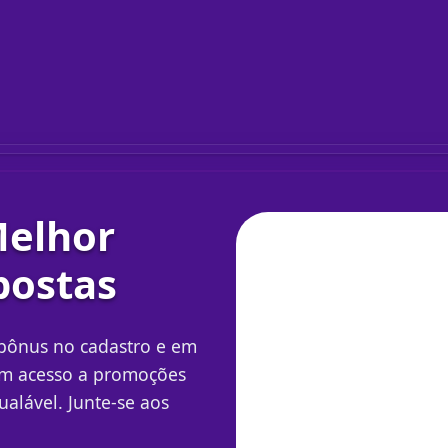
Melhor
postas
bônus no cadastro e em
em acesso a promoções
ualável. Junte-se aos