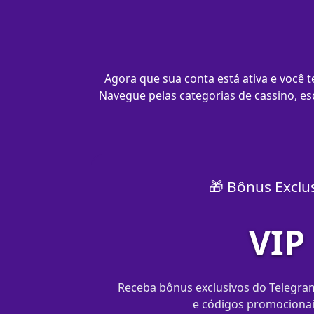
Agora que sua conta está ativa e você t
Navegue pelas categorias de cassino, es
🎁 Bônus Exclu
VIP
Receba bônus exclusivos do Telegra
e códigos promocionai