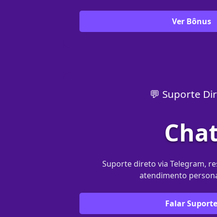
Ver Bônus
💬 Suporte Di
Cha
Suporte direto via Telegram, r
atendimento persona
Falar Suport