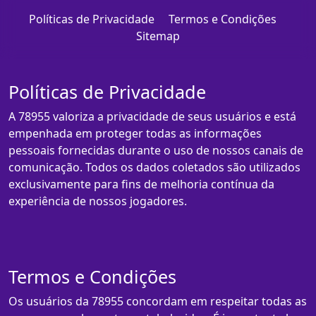
Políticas de Privacidade
Termos e Condições
Sitemap
Políticas de Privacidade
A 78955 valoriza a privacidade de seus usuários e está
empenhada em proteger todas as informações
pessoais fornecidas durante o uso de nossos canais de
comunicação. Todos os dados coletados são utilizados
exclusivamente para fins de melhoria contínua da
experiência de nossos jogadores.
Termos e Condições
Os usuários da 78955 concordam em respeitar todas as