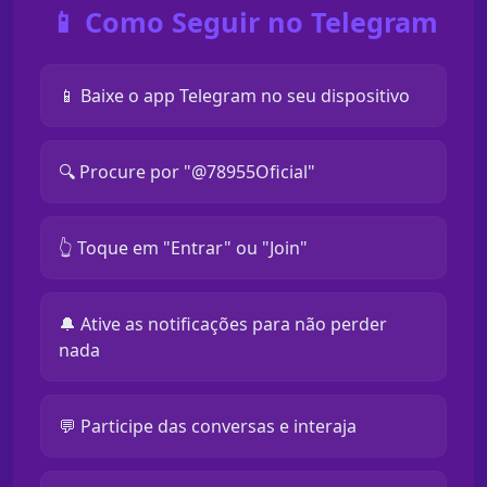
📱 Como Seguir no Telegram
📱 Baixe o app Telegram no seu dispositivo
🔍 Procure por "@78955Oficial"
👆 Toque em "Entrar" ou "Join"
🔔 Ative as notificações para não perder
nada
💬 Participe das conversas e interaja