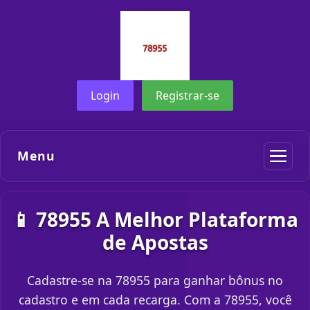
Login
Registrar-se
Menu
📱 78955 A Melhor Plataforma
de Apostas
Cadastre-se na 78955 para ganhar bônus no
cadastro e em cada recarga. Com a 78955, você