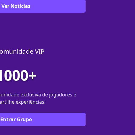
Ver Notícias
Comunidade VIP
1000+
unidade exclusiva de jogadores e
rtilhe experiências!
Entrar Grupo