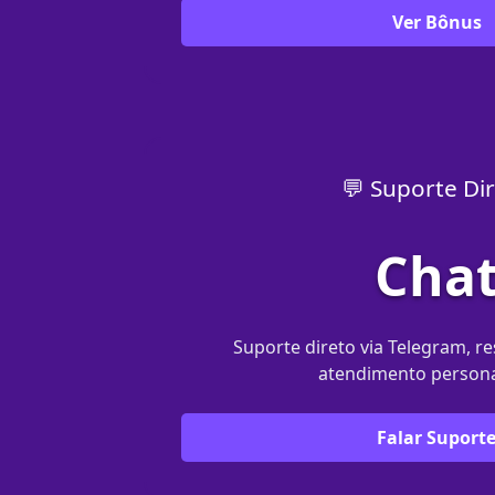
Ver Bônus
💬 Suporte Di
Cha
Suporte direto via Telegram, r
atendimento persona
Falar Suport