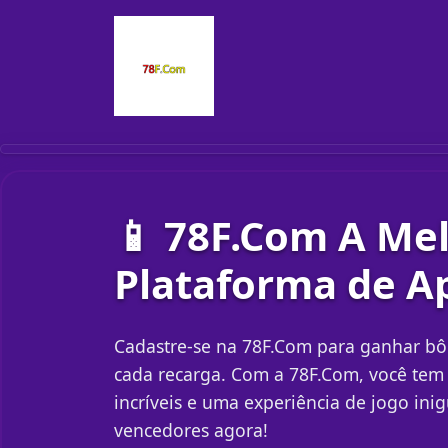
📱 78F.Com A Me
Plataforma de A
Cadastre-se na 78F.Com para ganhar bô
cada recarga. Com a 78F.Com, você tem
incríveis e uma experiência de jogo inig
vencedores agora!