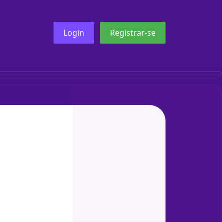
Login
Registrar-se