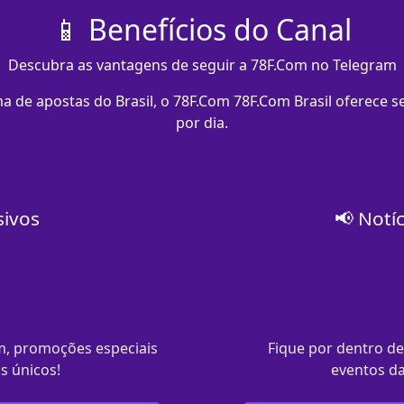
📱 Benefícios do Canal
Descubra as vantagens de seguir a 78F.Com no Telegram
a de apostas do Brasil, o 78F.Com 78F.Com Brasil oferece s
por dia.
sivos
📢 Notí
m, promoções especiais
Fique por dentro d
s únicos!
eventos d