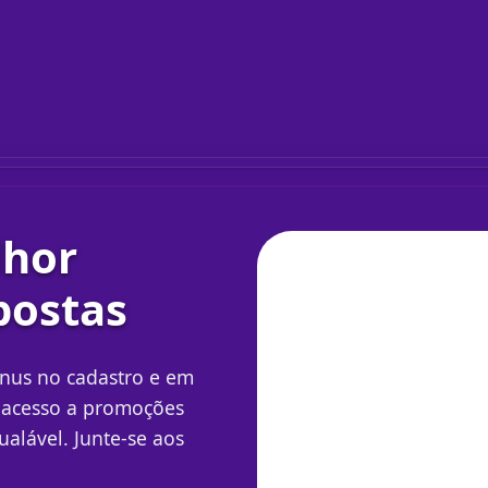
lhor
postas
nus no cadastro e em
 acesso a promoções
ualável. Junte-se aos