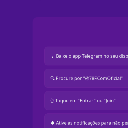
📱 Baixe o app Telegram no seu disp
🔍 Procure por "@78F.ComOficial"
👆 Toque em "Entrar" ou "Join"
🔔 Ative as notificações para não p