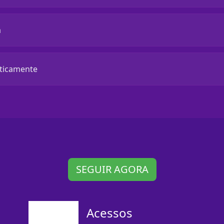
a
aticamente
SEGUIR AGORA
Acessos