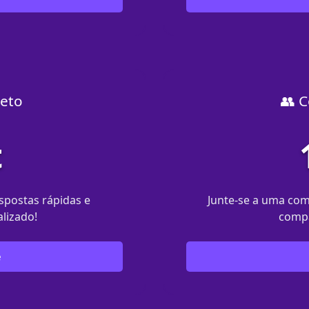
reto
👥 
t
espostas rápidas e
Junte-se a uma com
lizado!
compa
e