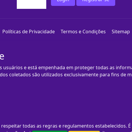
Políticas de Privacidade
Termos e Condições
Sitemap
de
us usuários e está empenhada em proteger todas as inform
os coletados são utilizados exclusivamente para fins de m
speitar todas as regras e regulamentos estabelecidos. É 