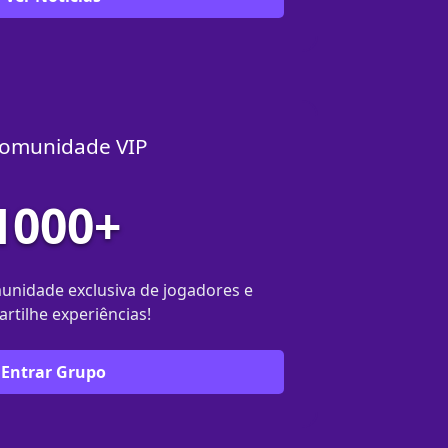
Comunidade VIP
1000+
unidade exclusiva de jogadores e
rtilhe experiências!
Entrar Grupo