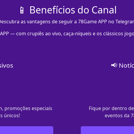
📱 Benefícios do Canal
escubra as vantagens de seguir a 78Game APP no Telegr
 APP — com crupiês ao vivo, caça-níqueis e os clássicos jog
sivos
📢 Notí
m, promoções especiais
Fique por dentro d
s únicos!
eventos da 