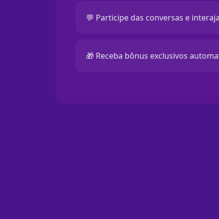
💬 Participe das conversas e interaj
🎁 Receba bônus exclusivos autom