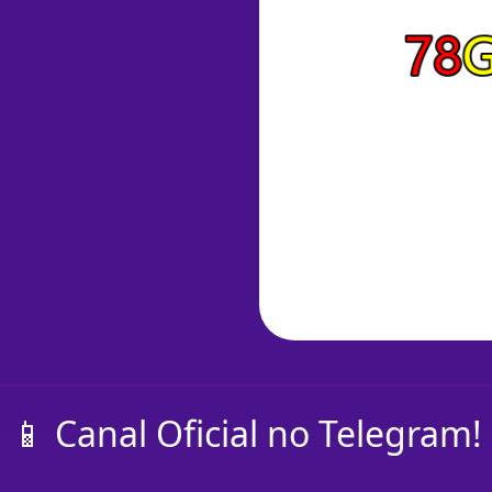
📱 Canal Oficial no Telegram!