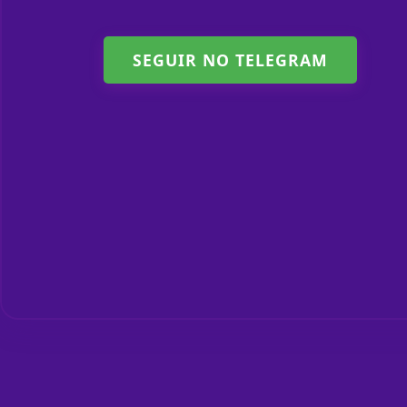
SEGUIR NO TELEGRAM