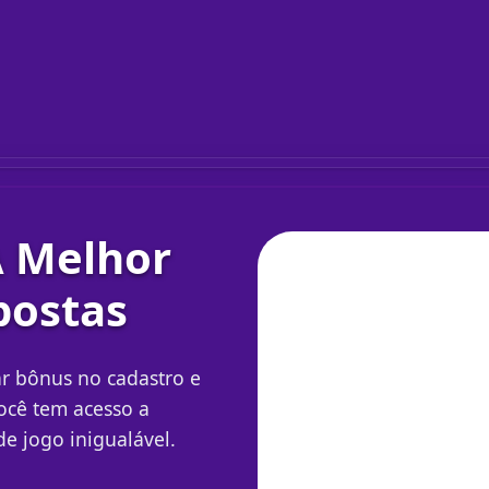
A Melhor
postas
r bônus no cadastro e
ocê tem acesso a
e jogo inigualável.