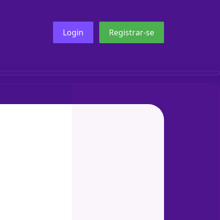
Login
Registrar-se